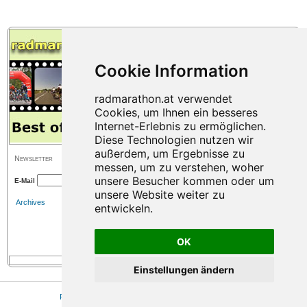
Newsletter
E-Mail
Archives
OK
Einstellungen ändern
Press
|
Sitemap
|
Imprint
|
Privacy
|
Cookie Einstellungen
© 2026 www.radmarathon.at