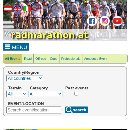
MENU
All Events
Road
Offroad
Cups
Professionals
Announce Event
Country/Region
Terrain
Category
Past events
EVENT/LOCATION