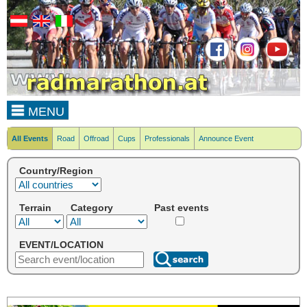
MENU
All Events
Road
Offroad
Cups
Professionals
Announce Event
Country/Region
Terrain
Category
Past events
EVENT/LOCATION