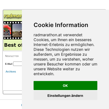
Newsletter
E-Mail
Archives
OK
Einstellungen ändern
Press
|
Sitemap
|
Imprint
|
Privacy
|
Cookie Einstellungen
© 2026 www.radmarathon.at