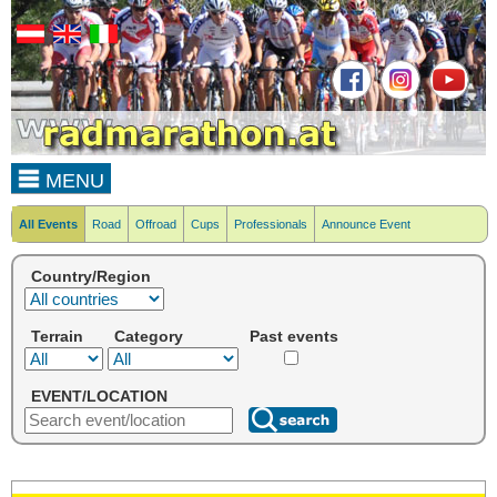
MENU
All Events
Road
Offroad
Cups
Professionals
Announce Event
Country/Region
Terrain
Category
Past events
EVENT/LOCATION