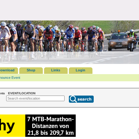
ownload
Shop
Links
Login
nounce Event
nts
EVENT/LOCATION