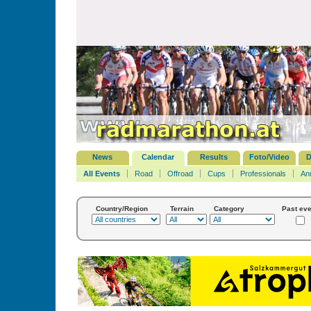
News
Calendar
Results
Foto/Video
D
All Events
Road
Offroad
Cups
Professionals
An
Country/Region
Terrain
Category
Past eve