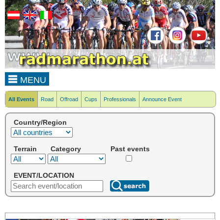
MENU
All Events
Road
Offroad
Cups
Professionals
Announce Event
Country/Region
Terrain
Category
Past events
EVENT/LOCATION