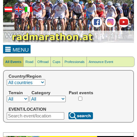
MENU
All Events
Road
Offroad
Cups
Professionals
Announce Event
Country/Region
Terrain
Category
Past events
EVENT/LOCATION