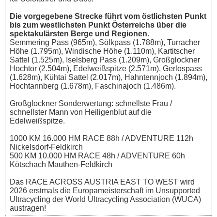
Die vorgegebene Strecke führt vom östlichsten Punkt
bis zum westlichsten Punkt Österreichs über die
spektakulärsten Berge und Regionen.
Semmering Pass (965m), Sölkpass (1.788m), Turracher
Höhe (1.795m), Windische Höhe (1.110m), Kartitscher
Sattel (1.525m), Iselsberg Pass (1.209m), Großglockner
Hochtor (2.504m), Edelweißspitze (2.571m), Gerlospass
(1.628m), Kühtai Sattel (2.017m), Hahntennjoch (1.894m),
Hochtannberg (1.678m), Faschinajoch (1.486m).
Großglockner Sonderwertung: schnellste Frau /
schnellster Mann von Heiligenblut auf die
Edelweißspitze.
1000 KM 16.000 HM RACE 88h / ADVENTURE 112h
Nickelsdorf-Feldkirch
500 KM 10.000 HM RACE 48h / ADVENTURE 60h
Kötschach Mauthen-Feldkirch
Das RACE ACROSS AUSTRIA EAST TO WEST wird
2026 erstmals die Europameisterschaft im Unsupported
Ultracycling der World Ultracycling Association (WUCA)
austragen!