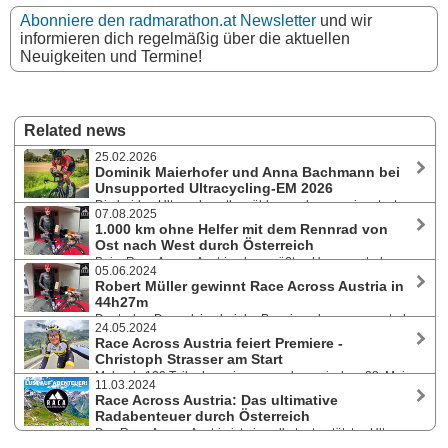
Abonniere den radmarathon.at Newsletter
und wir
informieren dich regelmäßig über die aktuellen
Neuigkeiten und Termine!
Related news
25.02.2026
Dominik Maierhofer und Anna Bachmann bei
Unsupported Ultracycling-EM 2026
Die beiden Ultraradsportler zählen zu den prominentesten
07.08.2025
heimischen Startern bei der WUCA-Europameisterschaft im
1.000 km ohne Helfer mit dem Rennrad von
Unsupported Ultracycling, die heuer im August beim Race Across
Ost nach West durch Österreich
Austria EAST TO WEST erstmals in Österreich ausgetragen wird. Die
Beim Race Across Austria, dem größten Unsupported
Gewinner unserer Startplatzverlosung stehen fest.
05.06.2024
Ultra-Radrennen Österreichs, geht es von 26. bis 30. August 2025 quer
Robert Müller gewinnt Race Across Austria in
durch das Land von Nickelsdorf nach Feldkirch. Knapp 200
44h27m
Teilnehmer:innen sind bereits gemeldet, unter ihnen auch Top-
Deutscher Doppelsieg bei der Premiere des unsupported-
Ultraradfahrer:innen.
24.05.2024
Rennens: Robert Müller hat als erster Teilnehmer die Durchquerung
Race Across Austria feiert Premiere -
Österreichs von Ost nach West über 1.050 km in Feldkirch beendet. An
Christoph Strasser am Start
zweiter Stelle Michael Mayer. Schnellste Dame ist Elena Roch in
Mehr als 120 Teilnehmer:innen werden zwischen 28. Mai
58h25m. Christoph Strasser nach Sturz out.
11.03.2024
und 1. Juni 2024 die Erstausgabe des selbstunterstützten Ultra-Distanz-
Race Across Austria: Das ultimative
Radrennens bestreiten. Die Strecke des RACA East to West durchquert
Radabenteuer durch Österreich
Österreich von Ost nach West. Harte Konkurrenz für den
Das Race Across Austria ist ein selbstunterstütztes Ultra-
frischgebackenen Europameister. Live Tracking.