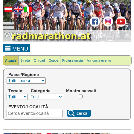
MENU
Attuale
Strada
Offroad
Coppe
Professionista
Annuncia evento
Paese/Regione
Terrain
Categoria
Mostra passati
EVENTO/LOCALITÀ