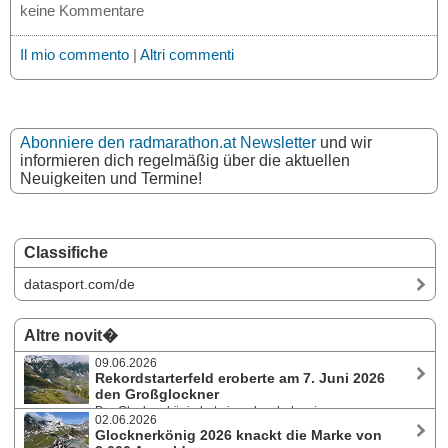
keine Kommentare
Il mio commento
|
Altri commenti
Abonniere den radmarathon.at Newsletter
und wir
informieren dich regelmäßig über die aktuellen
Neuigkeiten und Termine!
Classifiche
datasport.com/de
Altre novit�
09.06.2026
Rekordstarterfeld eroberte am 7. Juni 2026
den Großglockner
Der Glocknerkönig hat einmal mehr bewiesen, warum er
02.06.2026
zu den legendärsten Bergrennen Europas zählt. Mit rund 3.000
Glocknerkönig 2026 knackt die Marke von
Teilnehmer:innen aus 37 Nationen verzeichnete die Veranstaltung