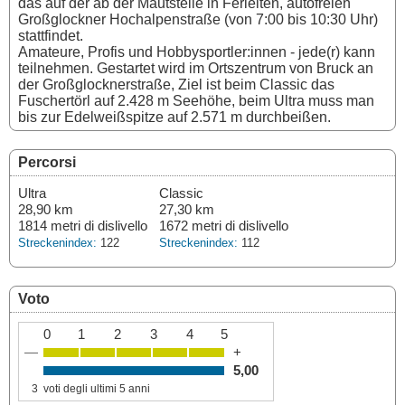
das auf der ab der Mautstelle in Ferleiten, autofreien
Großglockner Hochalpenstraße (von 7:00 bis 10:30 Uhr)
stattfindet.
Amateure, Profis und Hobbysportler:innen - jede(r) kann
teilnehmen. Gestartet wird im Ortszentrum von Bruck an
der Großglocknerstraße, Ziel ist beim Classic das
Fuschertörl auf 2.428 m Seehöhe, beim Ultra muss man
bis zur Edelweißspitze auf 2.571 m durchbeißen.
Percorsi
Ultra
Classic
28,90 km
27,30 km
1814 metri di dislivello
1672 metri di dislivello
Streckenindex:
122
Streckenindex:
112
Voto
0
1
2
3
4
5
—
+
5,00
3
voti degli ultimi 5 anni