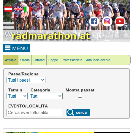
MENU
Attuale
Strada
Offroad
Coppe
Professionista
Annuncia evento
Paese/Regione
Terrain
Categoria
Mostra passati
EVENTO/LOCALITÀ