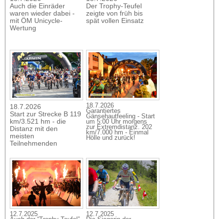
Auch die Einräder
Der Trophy-Teufel
waren wieder dabei -
zeigte von früh bis
mit ÖM Unicycle-
spät vollen Einsatz
Wertung
18.7.2026
18.7.2026
Garantiertes
Start zur Strecke B 119
Gänsehautfeeling - Start
km/3.521 hm - die
um 5:00 Uhr morgens
zur Extremdistanz. 202
Distanz mit den
km/7.000 hm - Einmal
meisten
Hölle und zurück!
Teilnehmenden
12.7.2025
12.7.2025