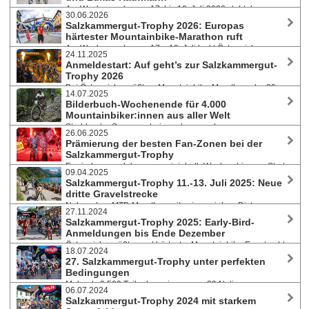
der Extremdistanz in Rekordzeit zu seinem zweiten Sieg in Folge.
Am Wochenende vom 17. bis 19. Juli 2026 steht das
30.06.2026
Salzkammergut wieder ganz im Zeichen des Mountainbike-Sports.
Salzkammergut-Trophy 2026: Europas
Parallel zu MTB- und Gravelmarathon bietet die Salzkammergut-Trophy
härtester Mountainbike-Marathon ruft
an allen drei Tagen geführte eMTB-Touren an. Nachnennungen zu
Am Wochenende vom 17. - 19. Juli lockt Österreichs
allen Bewerben noch möglich.
24.11.2025
größtes Mountainbike-Event wieder tausende Teilnehmer:innen nach
Anmeldestart: Auf geht’s zur Salzkammergut-
Bad Goisern. Hochkarätig besetztes Starterfeld auf der Extremdistanz.
Trophy 2026
Strecken auch für Einsteiger und Genussfahrer, tolles
Bei Österreichs größtem Mountainbike-Marathon, der 29.
Rahmenprogramm, Junior Trophy und Schnitzeljagd.
14.07.2025
Salzkammergut-Trophy vom 17. bis 19. Juli 2026, verwandelt sich die
Bilderbuch-Wochenende für 4.000
UNESCO-Welterberegion Hallstatt–Dachstein/Salzkammergut wieder
Mountainbiker:innen aus aller Welt
zur Bike-Hochburg Österreichs.
Strahlender Sonnenschein und angenehme
26.06.2025
Temperaturen, perfekte Streckenbedingungen und sportliche
Prämierung der besten Fan-Zonen bei der
Höchstleistungen prägten von 11. bis 13. Juli 2025 die 28. Auflage der
Salzkammergut-Trophy
Salzkammergut Mountainbike Trophy. Auf der Extremstrecke
Es sind nur noch knapp zweieinhalb Wochen bis zum Start
präsentierten sich neue Siegergesichter.
09.04.2025
der 28. Salzkammergut Trophy am 12. Juli 2025. Neben dem MTB-
Salzkammergut-Trophy 11.-13. Juli 2025: Neue
Marathon mit sieben Distanzen zwischen 22 und 204 Kilometern, drei
dritte Gravelstrecke
Gravelkursen, Team- und Sonderwertungen, wartet ein attraktives 3-
Neben dem MTB-Marathon mit seinen sieben Distanzen
Tages-Programm. Personalisierte Startnummern noch bis 28. Juni.
27.11.2024
zwischen 22 und 210 Kilometern und den zwei Gravelkursen mit 22
Salzkammergut-Trophy 2025: Early-Bird-
und 67 km haben die Trophy-Macher heuer eine neue Gravel-Strecke
Anmeldungen bis Ende Dezember
mit 52 Kilometern und 1.300 Höhenmetern vorbereitet. Mehr als 1.000
Österreichs größter und härtester Mountainbike-Event geht
Biker:innen haben sich bereits angemeldet - reduzierte Startgebühren
18.07.2024
vom 11. bis 13. Juli 2025 in seine 28. Auflage. Sportler:innen können
noch bis 15. April.
27. Salzkammergut-Trophy unter perfekten
wieder aus sieben Marathon-Distanzen zwischen 22 und 210 Kilometer
Bedingungen
wählen. Zusätzlich stehen zwei Gravelmarathons und der
Mehr als 3.500 Teilnehmer:innen aus 39 Nationen waren
außergewöhnliche Einradmarathon am Programm.
06.07.2024
von 12. - 14. Juli 2024 bei Mountainbike- und Gravel-Marathon, Junior
Salzkammergut-Trophy 2024 mit starkem
Trophy und Schnitzeljagd am Start. Philip Handl und Bianca Somavilla