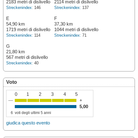
2183 metri di dislivello
2114 metri di dislivello
Streckenindex:
146
Streckenindex:
137
E
F
54,90 km
37,30 km
1719 metri di dislivello
1044 metri di dislivello
Streckenindex:
114
Streckenindex:
71
G
21,80 km
567 metri di dislivello
Streckenindex:
40
Voto
0
1
2
3
4
5
—
+
5,00
6
voti degli ultimi 5 anni
giudica questo evento