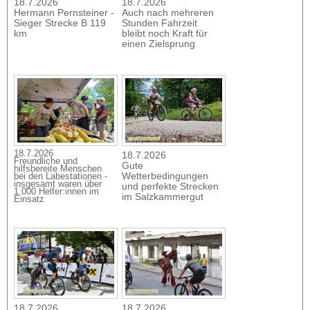
18.7.2026
18.7.2026
Hermann Pernsteiner -
Auch nach mehreren
Sieger Strecke B 119
Stunden Fahrzeit
km
bleibt noch Kraft für
einen Zielsprung
18.7.2026
18.7.2026
Freundliche und
Gute
hilfsbereite Menschen
Wetterbedingungen
bei den Labestationen -
insgesamt waren über
und perfekte Strecken
1.000 Helfer:innen im
im Salzkammergut
Einsatz
18.7.2026
18.7.2026