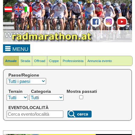
MENU
Attuale
Strada
Offroad
Coppe
Professionista
Annuncia evento
Paese/Regione
Terrain
Categoria
Mostra passati
EVENTO/LOCALITÀ