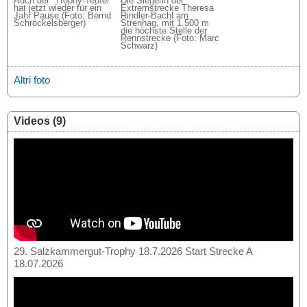
Auch der “Trophy-Teufel”
Die Siegerin der
hat jetzt wieder für ein
Extremstrecke Theresa
Jahr Pause (Foto: Bernd
Rindler-Bachl am
Schröckelsberger)
Strenhag, mit 1.500 m
die höchste Stelle der
Rennstrecke (Foto: Marc
Schwarz)
Altri foto
Videos (9)
29. Salzkammergut-Trophy 18.7.2026 Start Strecke A
18.07.2026