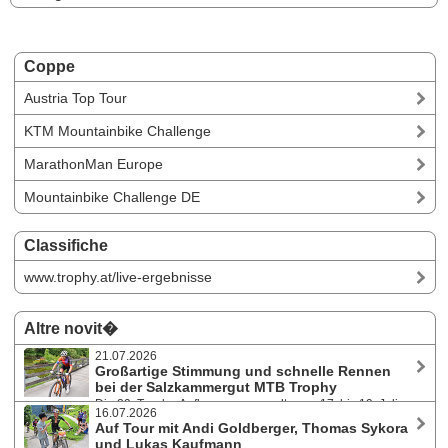
Coppe
Austria Top Tour
KTM Mountainbike Challenge
MarathonMan Europe
Mountainbike Challenge DE
Classifiche
www.trophy.at/live-ergebnisse
Altre novit�
21.07.2026
Großartige Stimmung und schnelle Rennen
bei der Salzkammergut MTB Trophy
Die 29. Trophy-Auflage versammelte von 17. bis 19. Juli
16.07.2026
2026 über 4.200 Teilnehmer:innen aus 42 Nationen zu einem
Auf Tour mit Andi Goldberger, Thomas Sykora
Mountainbike-Fest in und rund um Bad Goisern. Manuel Pliem fuhr auf
und Lukas Kaufmann