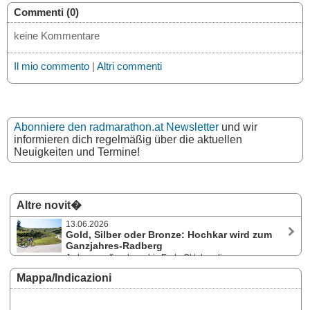
Commenti (0)
keine Kommentare
Il mio commento
|
Altri commenti
Abonniere den radmarathon.at Newsletter
und wir
informieren dich regelmäßig über die aktuellen
Neuigkeiten und Termine!
Altre novit�
13.06.2026
Gold, Silber oder Bronze: Hochkar wird zum
Ganzjahres-Radberg
Jedermann/frau kann bis Ende Oktober die
anspruchsvolle Radstrecke in den Ybbstaler Alpen über 11,1 km und
Mappa/Indicazioni
1.090 Höhenmeter von der Mautstation bis zum Berghaus in Angriff
nehmen, die Zeit aufzeichnen und sich den verdienten Preis abholen.