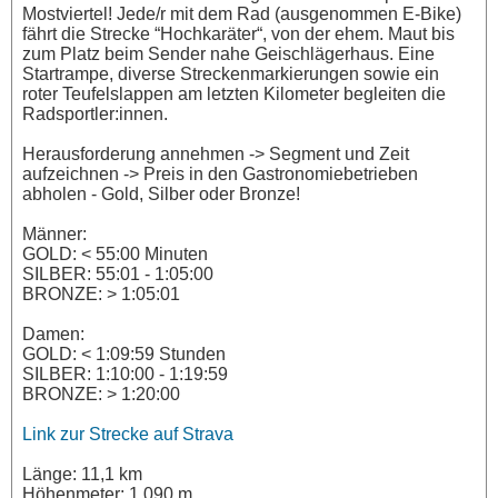
Mostviertel! Jede/r mit dem Rad (ausgenommen E-Bike)
fährt die Strecke “Hochkaräter“, von der ehem. Maut bis
zum Platz beim Sender nahe Geischlägerhaus. Eine
Startrampe, diverse Streckenmarkierungen sowie ein
roter Teufelslappen am letzten Kilometer begleiten die
Radsportler:innen.
Herausforderung annehmen -> Segment und Zeit
aufzeichnen -> Preis in den Gastronomiebetrieben
abholen - Gold, Silber oder Bronze!
Männer:
GOLD: < 55:00 Minuten
SILBER: 55:01 - 1:05:00
BRONZE: > 1:05:01
Damen:
GOLD: < 1:09:59 Stunden
SILBER: 1:10:00 - 1:19:59
BRONZE: > 1:20:00
Link zur Strecke auf Strava
Länge: 11,1 km
Höhenmeter: 1.090 m