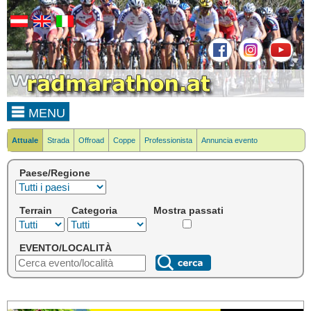
MENU
Attuale
Strada
Offroad
Coppe
Professionista
Annuncia evento
Paese/Regione
Terrain
Categoria
Mostra passati
EVENTO/LOCALITÀ