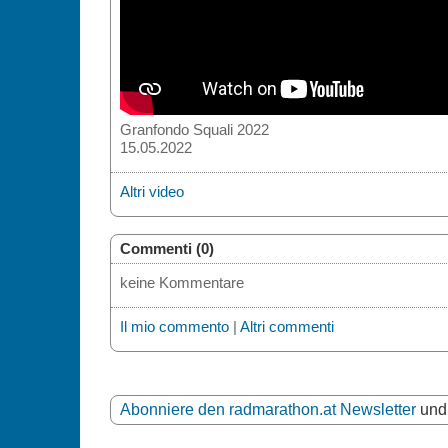
Granfondo Squali 2022
15.05.2022
Altri video
Commenti (0)
keine Kommentare
Il mio commento
|
Altri commenti
Abonniere den radmarathon.at Newsletter
und 