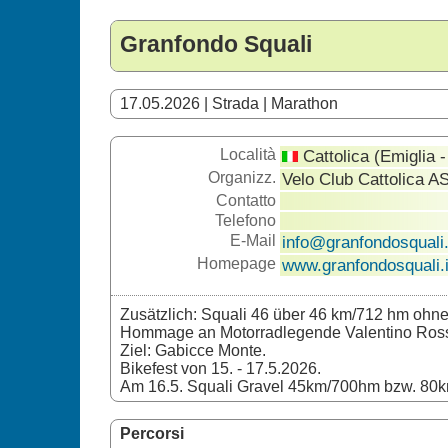
Granfondo Squali
17.05.2026 | Strada | Marathon
Località
Cattolica (Emiglia
Organizz.
Velo Club Cattolica A
Contatto
Telefono
E-Mail
info@granfondosquali.
Homepage
www.granfondosquali.i
Zusätzlich: Squali 46 über 46 km/712 hm ohne 
Hommage an Motorradlegende Valentino Ross
Ziel: Gabicce Monte.
Bikefest von 15. - 17.5.2026.
Am 16.5. Squali Gravel 45km/700hm bzw. 80
Percorsi