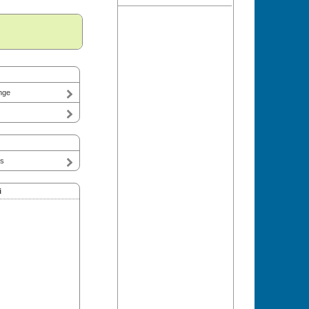
nge
ts
i