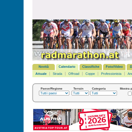
Novità
Calendario
Classifiche
Foto/Video
D
Attuale
Strada
Offroad
Coppe
Professionista
An
Paese/Regione
Terrain
Categoria
Mostra p