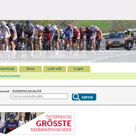
ownload
Shop
Link utili
Login
nuncia evento
assati
EVENTO/LOCALITÀ