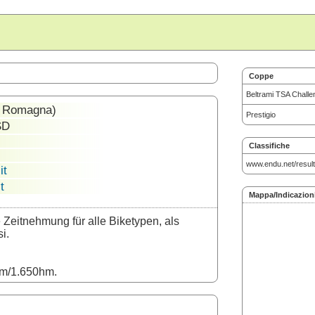
Coppe
Beltrami TSA Challe
 - Romagna)
Prestigio
SD
Classifiche
www.endu.net/resul
it
t
Mappa/Indicazion
Zeitnehmung für alle Biketypen, als
i.
km/1.650hm.