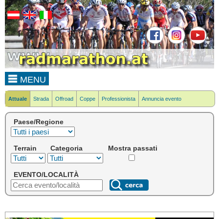
MENU
Attuale
Strada
Offroad
Coppe
Professionista
Annuncia evento
Paese/Regione
Terrain
Categoria
Mostra passati
EVENTO/LOCALITÀ