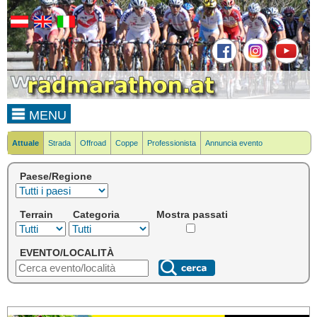
MENU
Attuale
Strada
Offroad
Coppe
Professionista
Annuncia evento
Paese/Regione
Terrain
Categoria
Mostra passati
EVENTO/LOCALITÀ