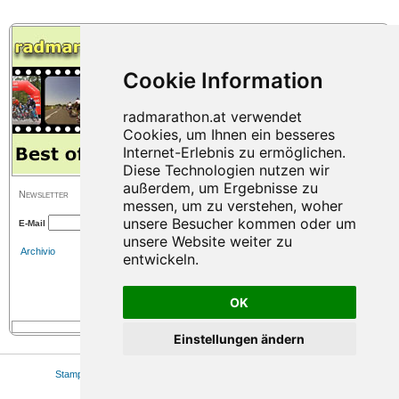
Newsletter
E-Mail
Archivio
OK
Einstellungen ändern
Stampa
|
Mappa del sito
|
Colofone
|
Privacy
|
Cookie Einstellungen
© 2026 www.radmarathon.at