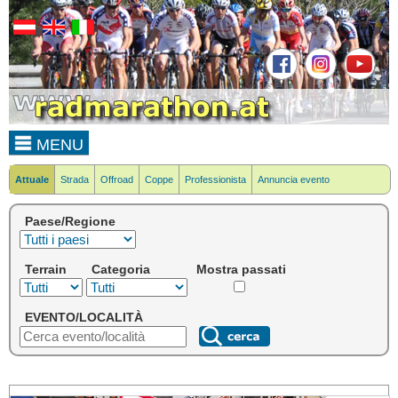
MENU
Attuale
Strada
Offroad
Coppe
Professionista
Annuncia evento
Paese/Regione
Terrain
Categoria
Mostra passati
EVENTO/LOCALITÀ