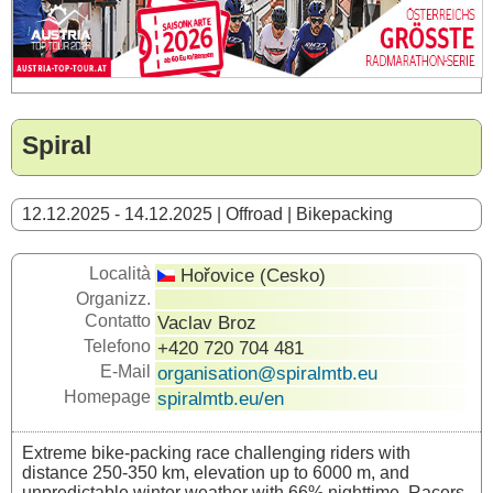
Spiral
12.12.2025 - 14.12.2025 | Offroad | Bikepacking
Località
Hořovice (Cesko)
Organizz.
Contatto
Vaclav Broz
Telefono
+420 720 704 481
E-Mail
organisation@spiralmtb.eu
Homepage
spiralmtb.eu/en
Extreme bike-packing race challenging riders with
distance 250-350 km, elevation up to 6000 m, and
unpredictable winter weather with 66% nighttime. Racers