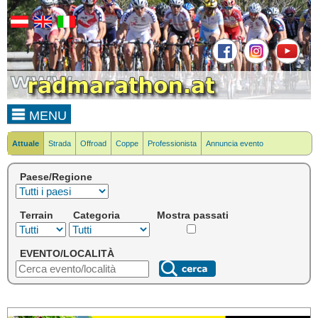
MENU
Attuale
Strada
Offroad
Coppe
Professionista
Annuncia evento
Paese/Regione
Terrain
Categoria
Mostra passati
EVENTO/LOCALITÀ