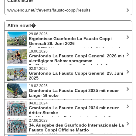
Classifiche
www.endu.net/it/events/fausto-coppi/results
Altre novit�
29.06.2026
Ergebnisse Granfondo La Fausto Coppi
Generali 28. Juni 2026
Über 2.200 Athlet:innen starteten bei der 37. Ausgabe des
19.06.2026
Granfondoklassikers in Cuneo (Piemont, Italien) auf die drei Strecken.
Granfondo La Fausto Coppi Generali 2026 mit
Federico Borella and Annalisa Prato gewannen auf der Langstrecke
viertägigem Rahmenprogramm
über 172 km / 4.300 hm.
Zur 37. Ausgabe des berühmten Granfondo in Cuneo
02.07.2025
(Italien) bieten die Veranstalter heuer von 25. bis 28. Juni vier Tage
Granfondo La Fausto Coppi Generali 29. Juni
voller Sport, Kultur und kulinarischer Genüsse. Sportlich wird es bei den
2025
Jugendrennen, einer neuen Gravel-Radtour und dem Radmarathon am
Bei der 36. Ausgabe des Granfondoklassikers waren
Sonntag.
19.02.2025
insgesamt über 2.500 Registrierungen aus 42 verschiedenen Nationen
Granfondo La Fausto Coppi 2025 mit neuer
eingegangen. Über 2.300 Athlet:innen starteten in Cuneo (Piemont,
langer Strecke
Italien) auf die drei Strecken.
Die 36. Ausgabe des berühmten Granfondo startet am
04.01.2024
Sonntag, den 29. Juni 2025, in Cuneo (Piemont). Heuer wird die
Granfondo La Fausto Coppi 2024 mit neuer
Granfondostrecke noch spektakulärer, denn sie führt wieder über den
dritter Strecke
Anstieg auf den Colle di Sampeyre (2.284m).
Die 35. Ausgabe des Radmarathonklassikers in Cuneo
27.06.2023
(Piemont) am Sonntag, 30. Juni 2024, bietet neben den beiden
34. Ausgabe des Granfondo Internazionale La
traditionellen Distanzen die Fauniera Classic als nicht-kompetitive
Fausto Coppi Officine Mattio
Strecke an. Bis 7. Jänner gilt noch die vergünstigte Startgebühr.
Am 25. Juni 2023 starteten in Cuneo (Piemont, Italien)