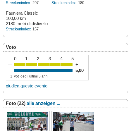
Streckenindex:
297
Streckenindex:
180
Fauniera Classic
100,00 km
2180 metri di dislivello
Streckenindex:
157
Voto
0
1
2
3
4
5
—
+
5,00
1
voti degli ultimi 5 anni
giudica questo evento
Foto (22)
alle anzeigen ...