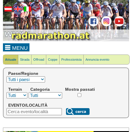
MENU
Attuale
Strada
Offroad
Coppe
Professionista
Annuncia evento
Paese/Regione
Terrain
Categoria
Mostra passati
EVENTO/LOCALITÀ