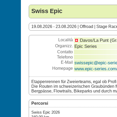
Swiss Epic
19.08.2026 - 23.08.2026 | Offroad | Stage Rac
Località
Davos/La Punt (Gr
Organizz.
Epic Series
Contatto
Telefono
E-Mail
swissepic@epic-seri
Homepage
www.epic-series.com
Etappenrennen für Zweierteams, egal ob Profi 
Die Routen im schweizerischen Graubünden 
Bergpässe, Flowtrails, Bikeparks und durch ma
Percorsi
Swiss Epic 2026
340,00 km