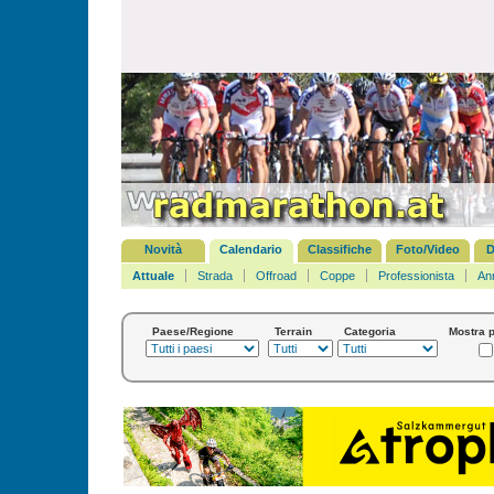
Novità
Calendario
Classifiche
Foto/Video
D
Attuale
Strada
Offroad
Coppe
Professionista
An
Paese/Regione
Terrain
Categoria
Mostra p