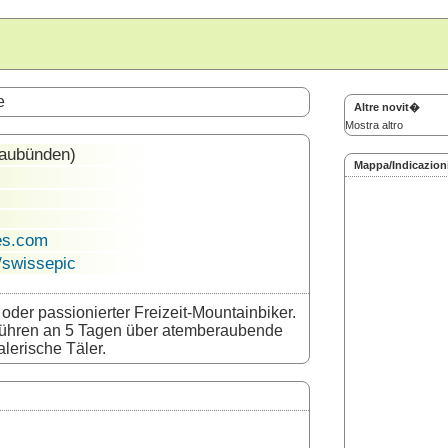
e
Altre novit�
Mostra altro
aubünden)
Mappa/Indicazion
es.com
/swissepic
oder passionierter Freizeit-Mountainbiker.
führen an 5 Tagen über atemberaubende
lerische Täler.