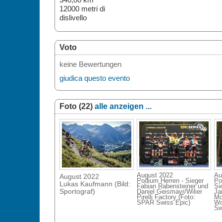
12000 metri di
dislivello
Voto
keine Bewertungen
giudica questo evento
Foto (22)
alle anzeigen ...
August 2022
Au
August 2022
Podium Herren - Sieger
Po
Lukas Kaufmann (Bild:
Fabian Rabensteiner und
Si
Sportograf)
Daniel Geismayr/Wilier
Ja
Pirelli Factory (Foto:
Mo
SPAR Swiss Epic)
Wo
Sw