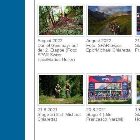
August 2022
August 2022
21
Daniel Geismayr auf
Foto: SPAR Swiss
St
der 2. Etappe (Foto:
Epic/Michael Chiaretta
Fr
SPAR Swiss
Epic/Marius Holler)
21.8.2021
20.8.2021
19
Stage 5 (Bild: Michael
Stage 4 (Bild:
St
Chiaretta)
Francesco Narzisi)
Ho