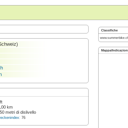
Classifiche
www.summerbike.c
Schweiz)
Mappa/Indicazion
ch
h
ft
,00 km
50 metri di dislivello
reckenindex:
76