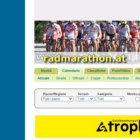
Novità
Calendario
Classifiche
Foto/Video
D
Attuale
Strada
Offroad
Coppe
Professionista
An
Paese/Regione
Terrain
Categoria
Mostra p