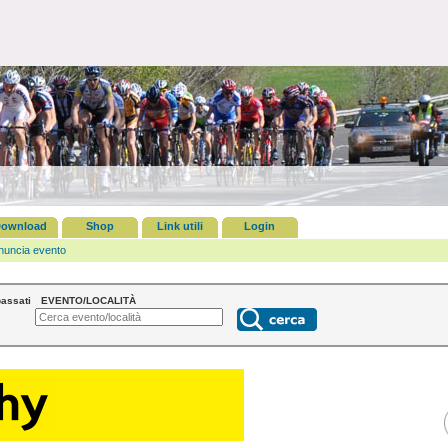
ownload
Shop
Link utili
Login
nuncia evento
assati
EVENTO/LOCALITÀ