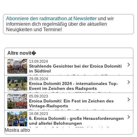
Abonniere den radmarathon.at Newsletter
und wir
informieren dich regelmäßig über die aktuellen
Neuigkeiten und Termine!
Altre novit�
13.09.2024
Strahlende Gesichter bei der Eroica Dolomiti
in Südtirol
Auf Entdeckungsreise der Dolomitenregion 3 Zinnen ging
29.08.2024
es am 7. September 2024 für 350 Radsportler:innen aus 22
Eroica Dolomiti 2024 - internationales Top-
verschiedenen Nationen im Sattel ihrer Vintage-Fahrräder. Schönes
Event im Zeichen des Radsports
Herbstwetter und Südtiroler Spezialitäten sorgten bei der 7. Ausgabe
Am Samstag, 7. September 2024 fällt der Startschuss zur
der Retro-Rundfahrt einmal mehr für ein einzigartiges Flair.
05.09.2023
7. Ausgabe der Vintage Rundfahrt mit neuerlich Start und Ziel in
Eroica Dolomiti: Ein Fest im Zeichen des
Innichen, von wo Radsportbegeisterte aus allen Teilen der Welt die
Vintage-Radsports
Dolomitenregion 3 Zinnen erkunden können. Das Rahmenprogramm
Phantastisches Wetter. Eine Route inmitten der
des Events kann sich ebenfalls sehen lassen.
16.08.2023
atemberaubenden Bergwelt der Dolomitenregion 3 Zinnen. Fünf
6. Eroica Dolomiti - große Herausforderungen
Verpflegungspunkte mit zahlreichen Spezialitäten aus Südtirol. Bestens
und allerlei Belohnungen
gelaunte TeilnehmerInnen aus 20 verschiedenen Nationen bei der
Am Samstag, 2. September 2023, dürfen sich alle
Mostra altro
sechsten Ausgabe am Samstag, 2. September 2023.
Teilnehmenden beim Vintage-Radsportevent in der Dolomitenregion 3