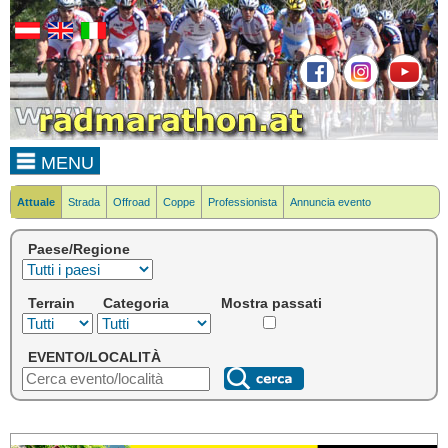
MENU
Attuale
Strada
Offroad
Coppe
Professionista
Annuncia evento
Paese/Regione
Terrain
Categoria
Mostra passati
EVENTO/LOCALITÀ