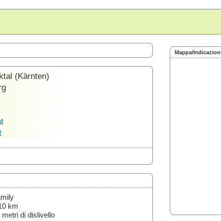
Mappa/Indicazion
tal (Kärnten)
rg
t
t
mily
10 km
 metri di dislivello