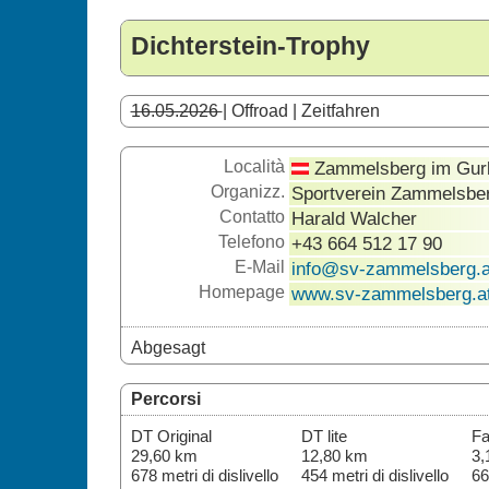
Dichterstein-Trophy
16.05.2026
| Offroad | Zeitfahren
Località
Zammelsberg im Gurk
Organizz.
Sportverein Zammelsbe
Contatto
Harald Walcher
Telefono
+43 664 512 17 90
E-Mail
info@sv-zammelsberg.a
Homepage
www.sv-zammelsberg.a
Abgesagt
Percorsi
DT Original
DT lite
Fa
29,60 km
12,80 km
3,
678 metri di dislivello
454 metri di dislivello
66