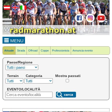
MENU
Attuale
Strada
Offroad
Coppe
Professionista
Annuncia evento
Paese/Regione
Terrain
Categoria
Mostra passati
EVENTO/LOCALITÀ