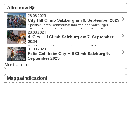
Altre novit�
28.08.2025
City Hill Climb Salzburg am 6. September 2025
Spektakuläres Rennformat inmitten der Salzburger
Altstadt: Die heurige Austragung des steilsten Rennen des
28.08.2024
Jahres wartet wieder und führt über 900 Meter/120 Höhenmeter mit bis
4. City Hill Climb Salzburg am 7. September
zu 33 Steigungsprozent vom Kapitelplatz hinauf zur Festung
2024
Hohensalzburg.
Spektakuläres Rennformat inmitten der Salzburger
31.08.2023
Altstadt: Die vierte Austragung des steilsten Rennen des Jahres wartet
Felix Gall beim City Hill Climb Salzburg 9.
wieder und führt über 900 Meter/120 Höhenmeter mit bis zu 33
September 2023
Steigungsprozent vom Kapitelplatz hinauf zur Festung Hohensalzburg.
Erstürme die Festung mit dem Tour de France -
Mostra altro
Etappensieger! Die dritte Austragung des steilsten Rennen des Jahres
wartet wieder und führt über 900 Meter/120 Höhenmeter mit bis zu 33
Steigungsprozent vom Kapitelplatz hinauf zur Festung Hohensalzburg.
Mappa/Indicazioni