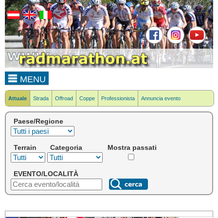
MENU
Attuale
Strada
Offroad
Coppe
Professionista
Annuncia evento
Paese/Regione
Terrain
Categoria
Mostra passati
EVENTO/LOCALITÀ