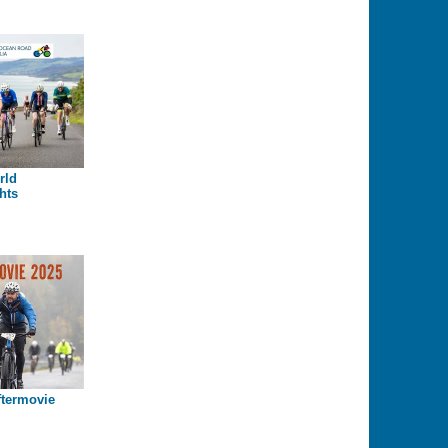
rld
hts
termovie