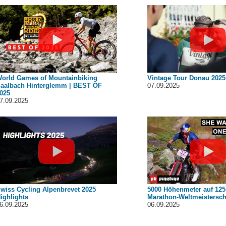
orld Games of Mountainbiking
Vintage Tour Donau 2025
aalbach Hinterglemm | BEST OF
07.09.2025
025
7.09.2025
wiss Cycling Alpenbrevet 2025
5000 Höhenmeter auf 125
ighlights
Marathon-Weltmeistersch
6.09.2025
06.09.2025