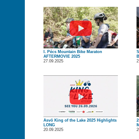
I. Pécs Mountain Bike Maraton
S
AFTERMOVIE 2025
B
27.09.2025
2
Asvö King of the Lake 2025 Highlights
2
LONG
M
20.09.2025
2