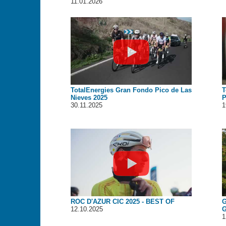
11.01.2026
TotalEnergies Gran Fondo Pico de Las
T
Nieves 2025
P
30.11.2025
1
ROC D'AZUR CIC 2025 - BEST OF
G
12.10.2025
G
1