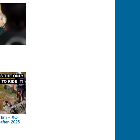
 km – XC-
aften 2025