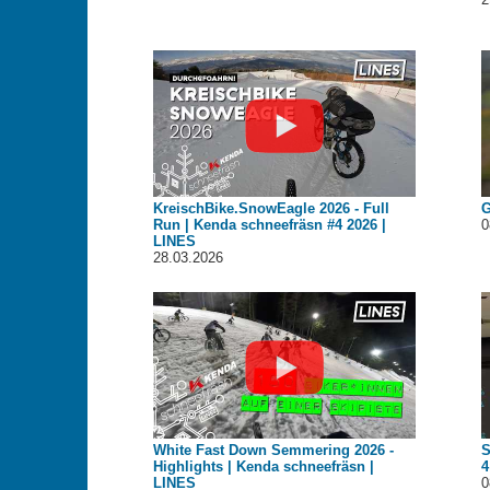
KreischBike.SnowEagle 2026 - Full
G
Run | Kenda schneefräsn #4 2026 |
0
LINES
28.03.2026
White Fast Down Semmering 2026 -
S
Highlights | Kenda schneefräsn |
4
LINES
0