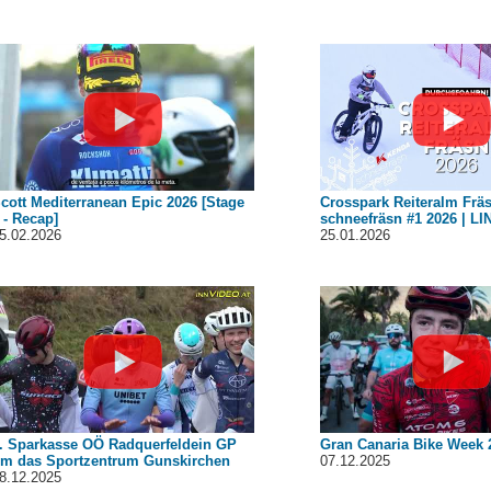
cott Mediterranean Epic 2026 [Stage
Crosspark Reiteralm Frä
 - Recap]
schneefräsn #1 2026 | LI
5.02.2026
25.01.2026
. Sparkasse OÖ Radquerfeldein GP
Gran Canaria Bike Week 
m das Sportzentrum Gunskirchen
07.12.2025
8.12.2025