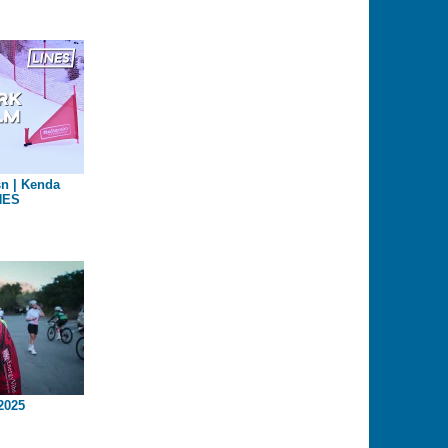
sn | Kenda
NES
2025