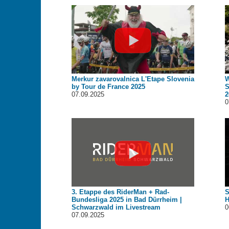
Merkur zavarovalnica L'Etape Slovenia
W
by Tour de France 2025
S
07.09.2025
2
0
3. Etappe des RiderMan + Rad-
S
Bundesliga 2025 in Bad Dürrheim |
H
Schwarzwald im Livestream
0
07.09.2025