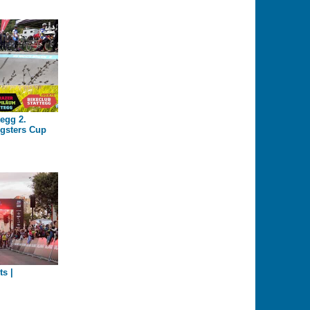
tegg 2.
gsters Cup
ts |