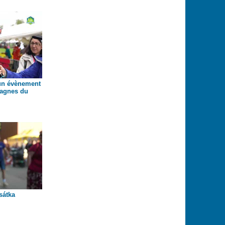
 un évènement
tagnes du
sátka