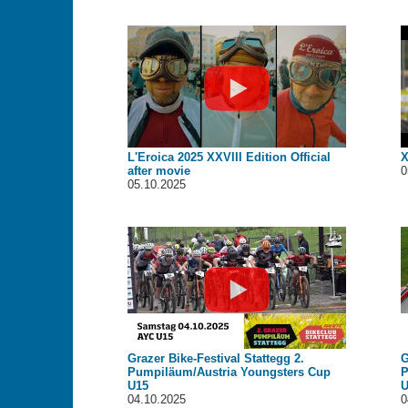
L'Eroica 2025 XXVIII Edition Official
X
after movie
0
05.10.2025
Grazer Bike-Festival Stattegg 2.
G
Pumpiläum/Austria Youngsters Cup
P
U15
U
04.10.2025
0