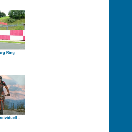
urg Ring
dividuell –