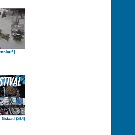
nnlauf |
- Gstaad (SUI)