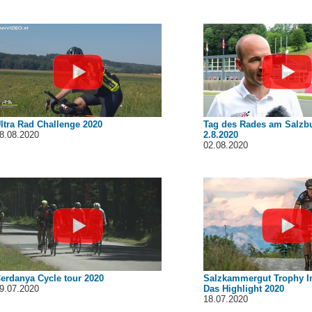
ltra Rad Challenge 2020
Tag des Rades am Salzb
8.08.2020
2.8.2020
02.08.2020
erdanya Cycle tour 2020
Salzkammergut Trophy In
9.07.2020
Das Highlight 2020
18.07.2020