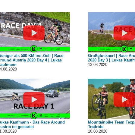
eniger als 500 KM ins Ziel! | Race
Großglockner! | Race Ar
round Austria 2020 Day 4 | Lukas
2020 Day 3 | Lukas Kauf
aufmann
13.08.2020
4.08.2020
ukas Kaufmann - Das Race Around
Mountainbike Team Texp
ustria ist gestartet
Trailride
1.08.2020
10.08.2020