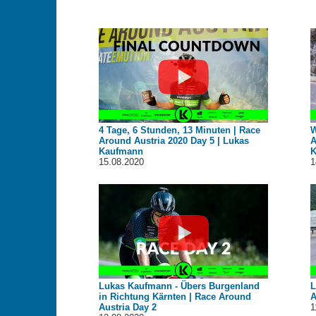
4 Tage, 6 Stunden, 13 Minuten | Race
W
Around Austria 2020 Day 5 | Lukas
A
Kaufmann
K
15.08.2020
1
Lukas Kaufmann - Übers Burgenland
L
in Richtung Kärnten | Race Around
A
Austria Day 2
1