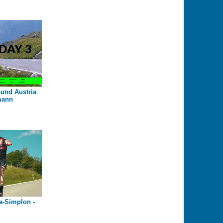
ound Austria
mann
a-Simplon -