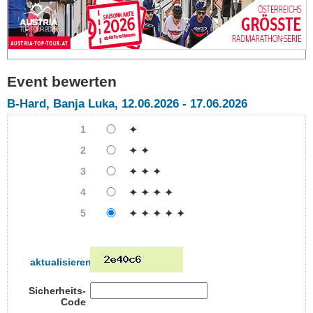
Event bewerten
B-Hard, Banja Luka, 12.06.2026 - 17.06.2026
1
✦
2
✦ ✦
3
✦ ✦ ✦
4
✦ ✦ ✦ ✦
5
✦ ✦ ✦ ✦ ✦
aktualisieren
Sicherheits-
Code