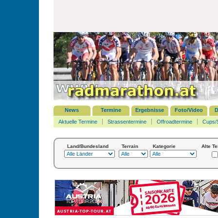
News
Termine
Ergebnisse
Foto/Video
D
Aktuelle Termine
Strassentermine
Offroadtermine
Cups/
Land/Bundesland
Terrain
Kategorie
Alte T