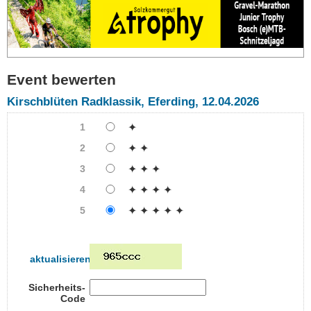
Event bewerten
Kirschblüten Radklassik, Eferding, 12.04.2026
1
✦
2
✦ ✦
3
✦ ✦ ✦
4
✦ ✦ ✦ ✦
5
✦ ✦ ✦ ✦ ✦
aktualisieren
Sicherheits-
Code