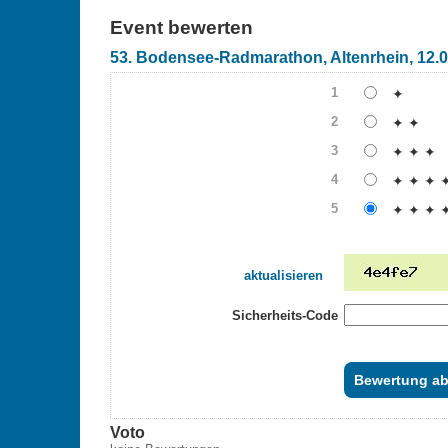
Event bewerten
53. Bodensee-Radmarathon, Altenrhein, 12.
1
✦
2
✦ ✦
3
✦ ✦ ✦
4
✦ ✦ ✦ 
5
✦ ✦ ✦ 
aktualisieren
Sicherheits-Code
Voto