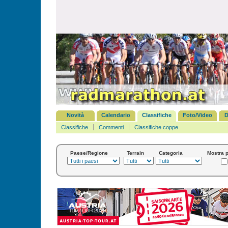
Novità
Calendario
Classifiche
Foto/Video
D
Classifiche
Commenti
Classifiche coppe
Paese/Regione
Terrain
Categoria
Mostra p