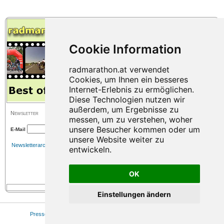
Newsletter
E-Mail
Newsletterarchiv
OK
Einstellungen ändern
Presse
|
Sitemap
|
Impressum
|
Datenschutz
|
Cookie Einstellungen
© 2026 www.radmarathon.at