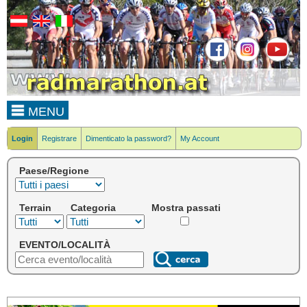
MENU
Login
Registrare
Dimenticato la password?
My Account
Paese/Regione
Terrain
Categoria
Mostra passati
EVENTO/LOCALITÀ