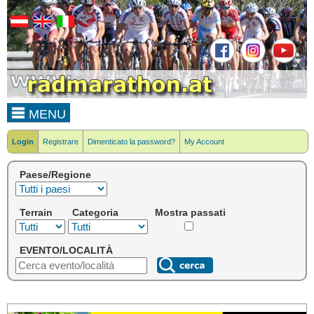
MENU
Login
Registrare
Dimenticato la password?
My Account
Paese/Regione
Terrain
Categoria
Mostra passati
EVENTO/LOCALITÀ