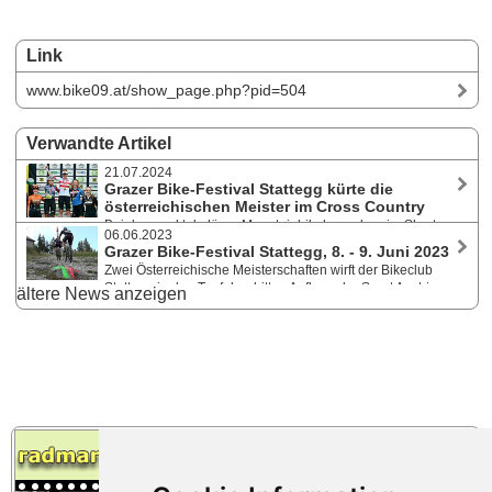
Link
www.bike09.at/show_page.php?pid=504
Verwandte Artikel
21.07.2024
Grazer Bike-Festival Stattegg kürte die
österreichischen Meister im Cross Country
Bei den spektakulären Mountainbikebewerben im Short
06.06.2023
Track (XCC) und Cross Country (XCO) von 12. - 14. Juli 2024 waren
Grazer Bike-Festival Stattegg, 8. - 9. Juni 2023
alle drei Olympiateilnehmer Laura Stigger, Max Foidl und Mona
Zwei Österreichische Meisterschaften wirft der Bikeclub
Mitterwallner am Start und auch erfolgreich. Videos von allen
Stattegg in den Topf der dritten Auflage der Sport Austria
ältere News anzeigen
Bewerben.
Finals. ÖM Hillclimb auf der Small-Strecke beim Schöckl Gipfelsturm
und die erste ÖM im Pumptrack in Gratkorn.