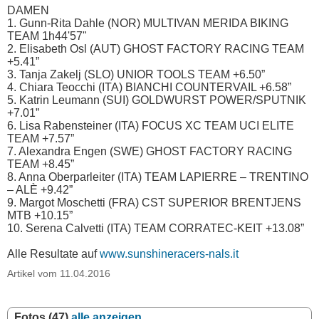
DAMEN
1. Gunn-Rita Dahle (NOR) MULTIVAN MERIDA BIKING
TEAM 1h44'57"
2. Elisabeth Osl (AUT) GHOST FACTORY RACING TEAM
+5.41”
3. Tanja Zakelj (SLO) UNIOR TOOLS TEAM +6.50”
4. Chiara Teocchi (ITA) BIANCHI COUNTERVAIL +6.58”
5. Katrin Leumann (SUI) GOLDWURST POWER/SPUTNIK
+7.01”
6. Lisa Rabensteiner (ITA) FOCUS XC TEAM UCI ELITE
TEAM +7.57”
7. Alexandra Engen (SWE) GHOST FACTORY RACING
TEAM +8.45”
8. Anna Oberparleiter (ITA) TEAM LAPIERRE – TRENTINO
– ALÈ +9.42”
9. Margot Moschetti (FRA) CST SUPERIOR BRENTJENS
MTB +10.15”
10. Serena Calvetti (ITA) TEAM CORRATEC-KEIT +13.08”
Alle Resultate auf
www.sunshineracers-nals.it
Artikel vom 11.04.2016
Fotos (47)
alle anzeigen ...