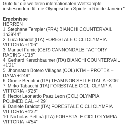
Gute für die weiteren internationalen Wettkämpfe,
insbesondere für die Olympischen Spiele in Rio de Janeiro.“
Ergebnisse
HERREN
1. Stephane Tempier (FRA) BIANCHI COUNTERVAIL
1h39'44"
2. Luca Braidot (ITA) FORESTALE CICLI OLYMPIA
VITTORIA +1'06"
3. Manuel Fumic (GER) CANNONDALE FACTORY
RACING +1'15"
4. Gerhard Kerschbaumer (ITA) BIANCHI COUNTERVAIL
+1'21"
5. Jhonnatan Botero Villagas (COL) KTM – PROTEK –
DAMA +1'49"
6. Gioele Bertolini (ITA) TEAM NOB SELLE ITALIA +3'06";
7. Mirko Tabacchi (ITA) FORESTALE CICLI OLYMPIA
VITTORIA +3'26"
8. Hector Leonardo Paez Leon (COL) OLYMPIA
POLIMEDICAL +4'29"
9. Daniele Braidot (ITA) FORESTALE CICLI OLYMPIA
VITTORIA +4'32"
10. Nicholas Pettinà (ITA) FORESTALE CICLI OLYMPIA
VITTORIA +4'54”