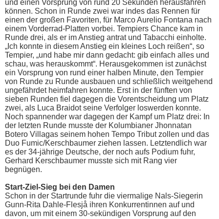
und einen Vorsprung von rund 20 Sekunden herausfahren
können. Schon in Runde zwei war indes das Rennen für
einen der großen Favoriten, für Marco Aurelio Fontana nach
einem Vorderrad-Platten vorbei. Tempiers Chance kam in
Runde drei, als er im Anstieg antrat und Tabacchi einholte.
„Ich konnte in diesem Anstieg ein kleines Loch reißen“, so
Tempier, „und habe mir dann gedacht: gib einfach alles und
schau, was herauskommt“. Herausgekommen ist zunächst
ein Vorsprung von rund einer halben Minute, den Tempier
von Runde zu Runde ausbauen und schließlich weitgehend
ungefährdet heimfahren konnte. Erst in der fünften von
sieben Runden fiel dagegen die Vorentscheidung um Platz
zwei, als Luca Braidot seine Verfolger loswerden konnte.
Noch spannender war dagegen der Kampf um Platz drei: In
der letzten Runde musste der Kolumbianer Jhonnatan
Botero Villagas seinem hohen Tempo Tribut zollen und das
Duo Fumic/Kerschbaumer ziehen lassen. Letztendlich war
es der 34-jährige Deutsche, der noch aufs Podium fuhr,
Gerhard Kerschbaumer musste sich mit Rang vier
begnügen.
Start-Ziel-Sieg bei den Damen
Schon in der Startrunde fuhr die viermalige Nals-Siegerin
Gunn-Rita Dahle-Flesjå ihren Konkurrentinnen auf und
davon, um mit einem 30-sekündigen Vorsprung auf den