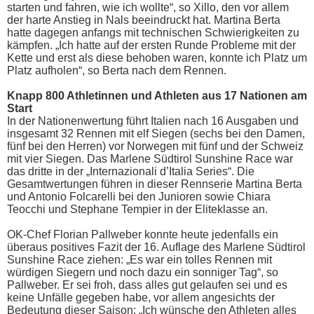
starten und fahren, wie ich wollte“, so Xillo, den vor allem
der harte Anstieg in Nals beeindruckt hat. Martina Berta
hatte dagegen anfangs mit technischen Schwierigkeiten zu
kämpfen. „Ich hatte auf der ersten Runde Probleme mit der
Kette und erst als diese behoben waren, konnte ich Platz um
Platz aufholen“, so Berta nach dem Rennen.
Knapp 800 Athletinnen und Athleten aus 17 Nationen am
Start
In der Nationenwertung führt Italien nach 16 Ausgaben und
insgesamt 32 Rennen mit elf Siegen (sechs bei den Damen,
fünf bei den Herren) vor Norwegen mit fünf und der Schweiz
mit vier Siegen. Das Marlene Südtirol Sunshine Race war
das dritte in der „Internazionali d’Italia Series“. Die
Gesamtwertungen führen in dieser Rennserie Martina Berta
und Antonio Folcarelli bei den Junioren sowie Chiara
Teocchi und Stephane Tempier in der Eliteklasse an.
OK-Chef Florian Pallweber konnte heute jedenfalls ein
überaus positives Fazit der 16. Auflage des Marlene Südtirol
Sunshine Race ziehen: „Es war ein tolles Rennen mit
würdigen Siegern und noch dazu ein sonniger Tag“, so
Pallweber. Er sei froh, dass alles gut gelaufen sei und es
keine Unfälle gegeben habe, vor allem angesichts der
Bedeutung dieser Saison: „Ich wünsche den Athleten alles