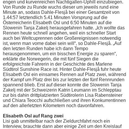
engen und kurvenreichen Nachtigallen-Uphill einzubiegen.
Von Runde zu Runde wuchs dieser um jeweils rund eine
Minute an, sodass Dahle-Flesjå bei einer Gesamtzeit von
1.44:57 letztendlich 5.41 Minuten Vorsprung auf die
Österreicherin Elisabeth Osl und 6:50 Minuten auf die
Slowenin Tanja Zakelj herausgefahren hatte. „Ich wollte das
Rennen heute schnell angehen, weil ein schneller Start
auch bei Weltcuprennen oder Großereignissen notwendig
ist, wenn man vorne dabei sein will“, so Dahle-Flesjå. „Auf
den letzten Runden habe ich dann Tempo
herausgenommen, um ein bisschen Energie zu sparen“,
erklärte die Norwegerin, die mit fünf Siegen die
erfolgreichste Fahrerin in der Geschichte des Marlene
Südtirol Sunshine Race ist. Hinter Dahle-Flesjå fuhr heute
Elisabeth Osl ein einsames Rennen auf Platz zwei, während
der Kampf um Platz drei bis zur letzten der fünf Rennrunden
spannend blieb. Erst auf dieser konnte die Slowenin Tanja
Zakelj mit der Schweizerin Katrin Leumann im Schlepptau
zur bis dahin drittplatzierten Südtirolerin Lisa Rabensteiner
und Chiara Teocchi aufschließen und ihren Konkurrentinnen
auf den allerletzten Kilometern noch davonfahren.
Elisabeth Osl auf Rang zwei
Lisi gab unmittelbar nach der Zieldurchfahrt noch ein
Interview, brauchte dann aber einige Zeit um den Kreislauf