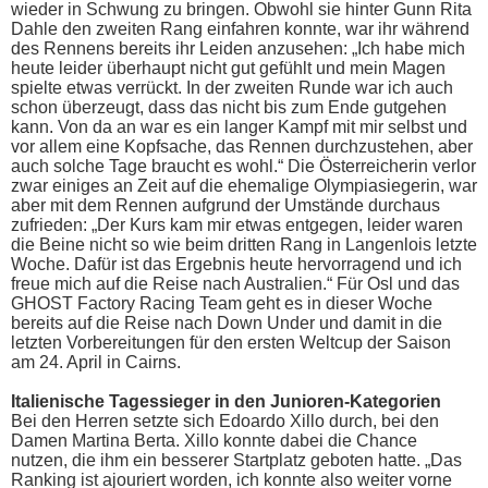
wieder in Schwung zu bringen. Obwohl sie hinter Gunn Rita
Dahle den zweiten Rang einfahren konnte, war ihr während
des Rennens bereits ihr Leiden anzusehen: „Ich habe mich
heute leider überhaupt nicht gut gefühlt und mein Magen
spielte etwas verrückt. In der zweiten Runde war ich auch
schon überzeugt, dass das nicht bis zum Ende gutgehen
kann. Von da an war es ein langer Kampf mit mir selbst und
vor allem eine Kopfsache, das Rennen durchzustehen, aber
auch solche Tage braucht es wohl.“ Die Österreicherin verlor
zwar einiges an Zeit auf die ehemalige Olympiasiegerin, war
aber mit dem Rennen aufgrund der Umstände durchaus
zufrieden: „Der Kurs kam mir etwas entgegen, leider waren
die Beine nicht so wie beim dritten Rang in Langenlois letzte
Woche. Dafür ist das Ergebnis heute hervorragend und ich
freue mich auf die Reise nach Australien.“ Für Osl und das
GHOST Factory Racing Team geht es in dieser Woche
bereits auf die Reise nach Down Under und damit in die
letzten Vorbereitungen für den ersten Weltcup der Saison
am 24. April in Cairns.
Italienische Tagessieger in den Junioren-Kategorien
Bei den Herren setzte sich Edoardo Xillo durch, bei den
Damen Martina Berta. Xillo konnte dabei die Chance
nutzen, die ihm ein besserer Startplatz geboten hatte. „Das
Ranking ist ajouriert worden, ich konnte also weiter vorne