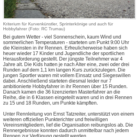
Kriterium für Kurvenkünstler, Sprinterkönige und auch für
Hobbyfahrer (Foto: RC Trumau)
Bei gutem Wetter - viel Sonnenschein, kaum Wind und
sommerlichen Temperaturen - starteten um Punkt 9:00 Uhr
die Kleinsten in ihr Rennen. Erfreulicherweise haben sich
heuer wieder 17 Kinder und Jugendliche der sportlichen
Herausforderung gestellt. Der jüngste Teilnehmer war 4
Jahre alt. Die Kids hatten je nach Alter eine, zwei oder drei
Runden auf dem 1,1 km langen Kurs zurückzulegen. Die
jungen Sportler waren mit vollem Einsatz und Siegeswillen
dabei. Anschließend starteten diesmal leider nur 7
ambitionierte Hobbyfahrer in ihr Rennen über 15 Runden.
Danach kamen die 36 lizenzierten Masterfahrer an die
Reihe, die in 6 Klassen eingeteilt waren und in drei Rennen
zu 15 und 18 Runden, um Punkte kämpften.
Unter Rennleitung von Ernst Tatzreiter, unterstützt von einem
weiteren offiziellen Punkterichter und freiwilligen
Vereinsmitgliedern, lief die Organisation reibungslos ab. Die
Rennergebnisse konnten dadurch unmittelbar nach jedem
Rennen zur Verfügung gestellt werden.