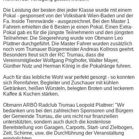
Die Leistung der besten drei jeder Klasse wurde mit einem
Pokal - gesponsert von der Volksbank Wien-Baden und der
Fa. Inside Trennwände - ausgezeichnet. Bei den Master 1
Fahrern erhielten die 6 Besten je einen Pokal. Einen Extra-
Pokal gab es für die jüngste Teilnehmerin und den jüngsten
Teilnehmer. Die Siegerehrung wurde von Obmann Leo
Plattner durchgeführt. Die Master Fahrer wurden zusätzlich
noch vom Trumauer Bürgermeister Andreas Kollross geehrt.
Besonders freut sich der RC Trumau, dass die
Vereinsmitglieder Wolfgang Priglhofer, Walter Mayer,
Günther Nutz und Herman König in die Pokalränge fuhren.
Auch für das leibliche Wohl war perfekt gesorgt - so konnten
sich Rennfahrer, Begleiter und Zuschauer mit kühlen
Getränken, heißen Würsteln, belegten Broten und leckerem
Kaffee & Kuchen stärken.
Obmann ARBÖ Radclub Trumau Leopold Plattner: "Wir
bedanken uns bei den zahlreichen Sponsoren und Bürgern
der Gemeinde Trumau, die uns nicht nur finanziellen
unterstützten, sondern auch durch die kostenlose
Bereitstellung von Garagen, Carports, Start- und Zielbogen,
Zelt, Schirme, usw. die Durchführung der Veranstaltung
ermöglichten.