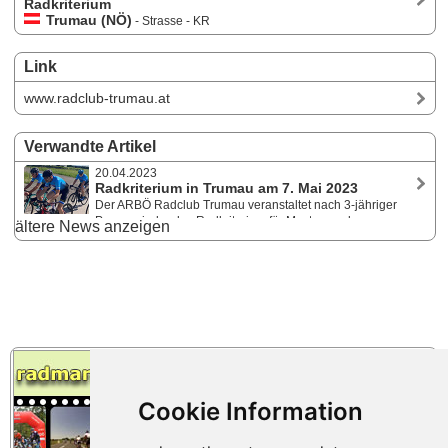
Radkriterium
Trumau (NÖ)
- Strasse - KR
Link
www.radclub-trumau.at
Verwandte Artikel
20.04.2023
Radkriterium in Trumau am 7. Mai 2023
Der ARBÖ Radclub Trumau veranstaltet nach 3-jähriger
Pause wieder das Radkriterium für Master- und
ältere News anzeigen
HobbyfahrerInnen sowie für Kinder und Jugendliche. Geboten werden
attraktive, kurzweilige Rennverläufe mit vielen Zweikämpfen, Rad an
Rad Duelle sowie taktische Manöver.