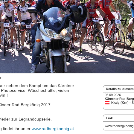
r
 heuer neben dem Kampf um das Kärntner
Details zu diesem
Photoservice, Wäscheshuttle, vielen
vm.!
05.09.2026
Kärntner Rad Ber
Kraig (Ktn)
- S
inder Rad Bergkönig 2017.
.
Link
ieder zur Legrandcupserie.
www.radbergkoenig.
 findet ihr unter
www.radbergkoenig.at
.