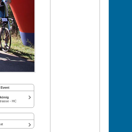
 Event
gkönig
trasse - HC
at