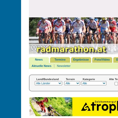
News
Termine
Ergebnisse
Foto/Video
D
Aktuelle News
Newsletter
Land/Bundesland
Terrain
Kategorie
Alte T