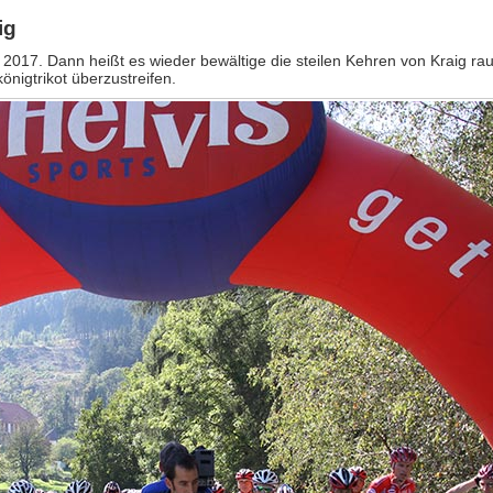
ig
017. Dann heißt es wieder bewältige die steilen Kehren von Kraig rauf
nigtrikot überzustreifen.