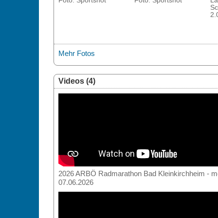
Foto: Sportshot
Foto: Sportshot
La
Sc
2.
Mehr Fotos
Videos (4)
2026 ARBÖ Radmarathon Bad Kleinkirchheim - mou
07.06.2026