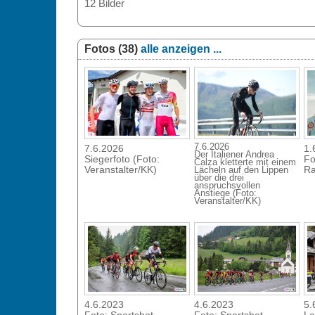
12 Bilder
Fotos (38)
alle anzeigen ...
7.6.2026
7.6.2026
1.
Der Italiener Andrea
Siegerfoto (Foto:
Fo
Calza kletterte mit einem
Veranstalter/KK)
Ra
Lächeln auf den Lippen
über die drei
anspruchsvollen
Anstiege (Foto:
Veranstalter/KK)
4.6.2023
4.6.2023
5.