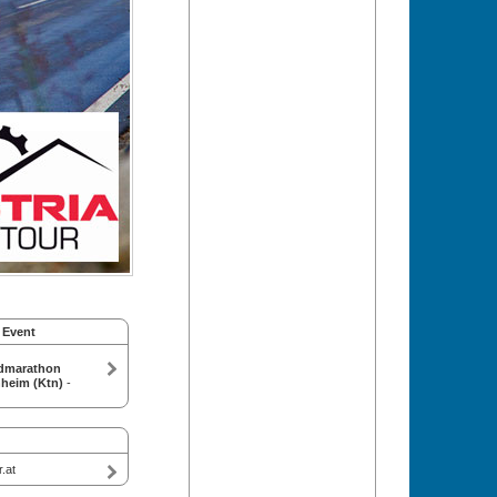
 Event
dmarathon
hheim (Ktn)
-
.at