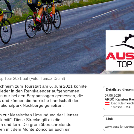
op Tour 2021 auf (Foto: Tomaz Druml)
chheim zum Tourstart am 6. Juni 2021 konnte
Details zu diesem
wieder in den Rennkalender aufgenommen
en nur bei den Bergpassagen gemessen, die
07.06.2026
ARBÖ Kärnten Ra
ck und können die herrliche Landschaft des
Bad Kleinkirc
Nationalpark Nockberge genießen.
Strasse - MA
ich zur klassischen Umrundung der Lienzer
Link
miti”. Diese Strecke gilt als die
ah und fern. Die grenzüberschreitende
www.austria-top-tour
ndern mit dem Monte Zoncolan auch ein