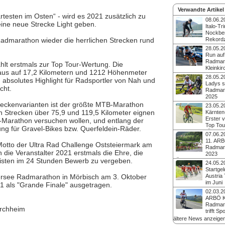
Verwandte Artikel
testen im Osten“ - wird es 2021 zusätzlich zu
08.06.2
ine neue Strecke Light geben.
Italo-Tr
Nockber
dmarathon wieder die herrlichen Strecken rund
Rekordz
Perfektes Wetter, mi
28.05.2
Teilnehmer:innen ein
Run au
Starterfeld, keine Z
Radmara
hlt erstmals zur Top Tour-Wertung. Die
strahlende Sieger - 
Kleinki
 aus auf 17,2 Kilometern und 1212 Höhenmeter
ARBÖ-Radmarathon
Unerwarteter Anstur
28.05.2
Kleinkirchheim am 7.
absolutes Highlight für Radsportler von Nah und
Startplätze zur 14. 
Ladys s
Radsportherzen wie
cht.
Top Tour-Events am 
Radmara
höherschlagen. And
Veranstalter muss 
2025
Lara Maierbrugger s
Teilnehmeranzahl a
Kommendes Wochene
treckenvarianten ist der größte MTB-Marathon
23.05.2
der ehemalige Top-
den Nockbergen ru
en Strecken über 75,9 und 119,5 Kilometer eignen
Kärnten
Hollenstein wird den 
Kleinkirchheim die 1
Erster v
B-Marathon versuchen wollen, und entlang der
Nockberge mitmach
ARBÖ-Radmarathons
Top Tou
Streckenänderung im
ung für Gravel-Bikes bzw. Querfeldein-Räder.
von drei Austria Top
Mit dem ARBÖ Radm
für traumhaften Ausb
07.06.2
Juni. Völlig unerwart
Kleinkirchheim am 2.
11. ARB
Tage vor dem Event
Motto der Ultra Rad Challenge Oststeiermark am
Dolomitenradrundfah
Radmara
wenige Startplätze. 
Juni und dem Mond
die Veranstalter 2021 erstmals die Ehre, die
2023
Sportler beim Licht
Radmarathon am 16.
olisten im 24 Stunden Bewerb zu vergeben.
Über 400 ambitionie
am Samstag.
24.05.2
stehen drei Klassi
und Radfahrer stan
Startgel
Startgeld sparen mit
in Bad Kleinkirchhe
lersee Radmarathon in Mörbisch am 3. Oktober
Austria
Saisonkarte bis 31. 
wollten sich trotz d
im Juni
21 als "Grande Finale" ausgetragen.
Wettervorhersage 
Mit dem Kärnten-Ra
02.03.2
auf den zwei Streck
Kleinkirchheim am 4.
ARBÖ K
lassen.
Dolomitenrundfahrt /
Radmar
irchheim
SuperGiroDolomiti in
trifft Spo
und dem Mondsee-5
Am 4. Juni 2023 ver
ältere News anzeige
Radmarathon am 18.
Kärntner Nockberge 