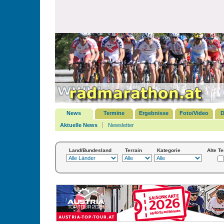
News
Termine
Ergebnisse
Foto/Video
D
Aktuelle News
Newsletter
Land/Bundesland
Terrain
Kategorie
Alte T