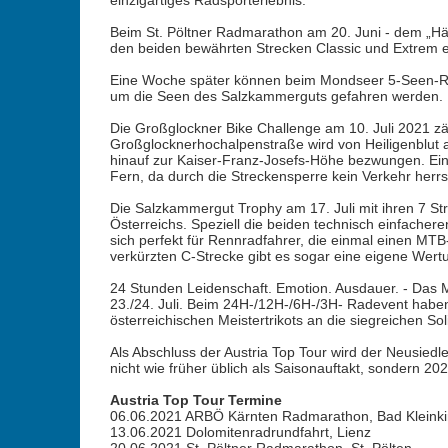
einzigartiges Radsporterlebnis.
Beim St. Pöltner Radmarathon am 20. Juni - dem „Här
den beiden bewährten Strecken Classic und Extrem e
Eine Woche später können beim Mondseer 5-Seen-Ra
um die Seen des Salzkammerguts gefahren werden.
Die Großglockner Bike Challenge am 10. Juli 2021 zä
Großglocknerhochalpenstraße wird von Heiligenblut
hinauf zur Kaiser-Franz-Josefs-Höhe bezwungen. Ein 
Fern, da durch die Streckensperre kein Verkehr herrs
Die Salzkammergut Trophy am 17. Juli mit ihren 7 S
Österreichs. Speziell die beiden technisch einfacher
sich perfekt für Rennradfahrer, die einmal einen MT
verkürzten C-Strecke gibt es sogar eine eigene Wert
24 Stunden Leidenschaft. Emotion. Ausdauer. - Das 
23./24. Juli. Beim 24H-/12H-/6H-/3H- Radevent haben 
österreichischen Meistertrikots an die siegreichen S
Als Abschluss der Austria Top Tour wird der Neusied
nicht wie früher üblich als Saisonauftakt, sondern 20
Austria Top Tour Termine
06.06.2021 ARBÖ Kärnten Radmarathon, Bad Kleink
13.06.2021 Dolomitenradrundfahrt, Lienz