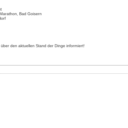
stehen drei Klassi
Radsport-Feinkostla
Die ATT-Saisonkarte 
elften Auflage des K
t
Juni erhältlich.
Radmarathons steht
 Marathon, Bad Goisern
Genussfaktor im Fo
orf
läuft lediglich bei de
schweißtreibenden A
Teambewerb für Lich
Tolles Rahmenprog
 über den aktuellen Stand der Dinge informiert!