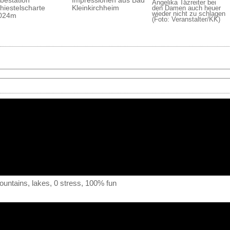
bestation
Impressionen aus Bad
Angelika Tazreiter bei
hiestelscharte
Kleinkirchheim
den Damen auch heuer
wieder nicht zu schlagen
024m
(Foto: Veranstalter/KK)
ntains, lakes, 0 stress, 100% fun