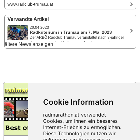
www.radclub-trumau.at
Verwandte Artikel
20.04.2023
Radkriterium in Trumau am 7. Mai 2023
Der ARBÖ Radclub Trumau veranstaltet nach 3-jähriger
Pause wieder das Radkriterium für Master- und
ältere News anzeigen
HobbyfahrerInnen sowie für Kinder und Jugendliche. Geboten werden
attraktive, kurzweilige Rennverläufe mit vielen Zweikämpfen, Rad an
Rad Duelle sowie taktische Manöver.