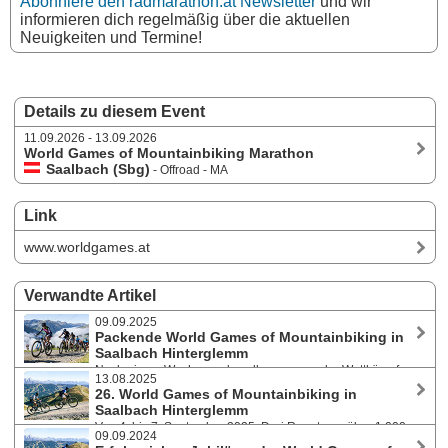
Abonniere den radmarathon.at Newsletter
und wir
informieren dich regelmäßig über die aktuellen
Neuigkeiten und Termine!
Details zu diesem Event
11.09.2026 - 13.09.2026
World Games of Mountainbiking Marathon
Saalbach (Sbg)
- Offroad - MA
Link
www.worldgames.at
Verwandte Artikel
09.09.2025
Packende World Games of Mountainbiking in
Saalbach Hinterglemm
Nach einem Wochenende voller spannender Wettkämpfe,
13.08.2025
herausragender sportlicher Leistungen, unvergesslicher Erlebnisse
26. World Games of Mountainbiking in
und großartiger Stimmung gingen am Sonntag, den 7. September 2025,
Saalbach Hinterglemm
die 26. World Games of MTB erfolgreich zu Ende. Der Termin für 2026
Von 4. bis 7. September 2025: Drei Renntage, über 1.000
steht fest.
09.09.2024
Teilnehmer:innen aus mehr als 20 Nationen, abwechslungsreiches