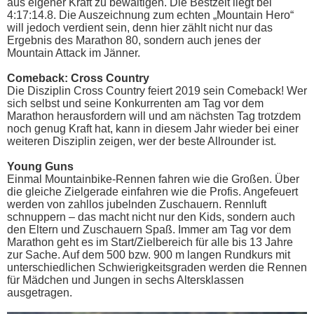
aus eigener Kraft zu bewältigen. Die Bestzeit liegt bei
4:17:14.8. Die Auszeichnung zum echten „Mountain Hero“
will jedoch verdient sein, denn hier zählt nicht nur das
Ergebnis des Marathon 80, sondern auch jenes der
Mountain Attack im Jänner.
Comeback: Cross Country
Die Disziplin Cross Country feiert 2019 sein Comeback! Wer
sich selbst und seine Konkurrenten am Tag vor dem
Marathon herausfordern will und am nächsten Tag trotzdem
noch genug Kraft hat, kann in diesem Jahr wieder bei einer
weiteren Disziplin zeigen, wer der beste Allrounder ist.
Young Guns
Einmal Mountainbike-Rennen fahren wie die Großen. Über
die gleiche Zielgerade einfahren wie die Profis. Angefeuert
werden von zahllos jubelnden Zuschauern. Rennluft
schnuppern – das macht nicht nur den Kids, sondern auch
den Eltern und Zuschauern Spaß. Immer am Tag vor dem
Marathon geht es im Start/Zielbereich für alle bis 13 Jahre
zur Sache. Auf dem 500 bzw. 900 m langen Rundkurs mit
unterschiedlichen Schwierigkeitsgraden werden die Rennen
für Mädchen und Jungen in sechs Altersklassen
ausgetragen.