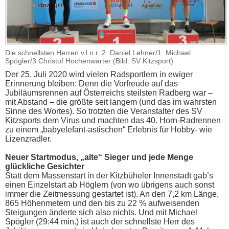
Die schnellsten Herren v.l.n.r. 2. Daniel Lehner/1. Michael
Spögler/3.Christof Hochenwarter (Bild: SV Kitzsport)
Der 25. Juli 2020 wird vielen Radsportlern in ewiger
Erinnerung bleiben: Denn die Vorfreude auf das
Jubiläumsrennen auf Österreichs steilsten Radberg war –
mit Abstand – die größte seit langem (und das im wahrsten
Sinne des Wortes). So trotzten die Veranstalter des SV
Kitzsports dem Virus und machten das 40. Horn-Radrennen
zu einem „babyelefant-astischen“ Erlebnis für Hobby- wie
Lizenzradler.
Neuer Startmodus, „alte“ Sieger und jede Menge
glückliche Gesichter
Statt dem Massenstart in der Kitzbüheler Innenstadt gab’s
einen Einzelstart ab Höglern (von wo übrigens auch sonst
immer die Zeitmessung gestartet ist). An den 7,2 km Länge,
865 Höhenmetern und den bis zu 22 % aufweisenden
Steigungen änderte sich also nichts. Und mit Michael
Spögler (29:44 min.) ist auch der schnellste Herr des