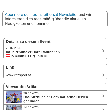
Abonniere den radmarathon.at Newsletter
und wir
informieren dich regelmäßig über die aktuellen
Neuigkeiten und Termine!
Details zu diesem Event
25.07.2026
Int. Kitzbüheler Horn Radrennen
Kitzbühel (Tir)
- Strasse - TT
Link
www.kitzsport.at
Verwandte Artikel
26.07.2026
Das Kitzbüheler Horn hat seine Helden
gefunden
Traumhaftes Radwetter, perfekte Kulisse und ein stark
14.07.2026
besetztes Starterfeld - das 46. Internationale Hornradrennen