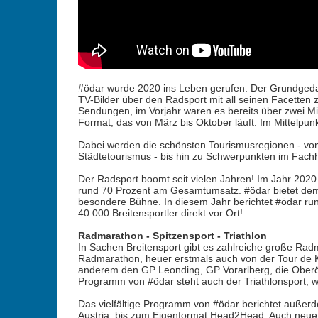
#ödar wurde 2020 ins Leben gerufen. Der Grundgedank
TV-Bilder über den Radsport mit all seinen Facetten 
Sendungen, im Vorjahr waren es bereits über zwei Mil
Format, das von März bis Oktober läuft. Im Mittelpu
Dabei werden die schönsten Tourismusregionen - vo
Städtetourismus - bis hin zu Schwerpunkten im Fachh
Der Radsport boomt seit vielen Jahren! Im Jahr 2020
rund 70 Prozent am Gesamtumsatz. #ödar bietet dem 
besondere Bühne. In diesem Jahr berichtet #ödar run
40.000 Breitensportler direkt vor Ort!
Radmarathon - Spitzensport - Triathlon
In Sachen Breitensport gibt es zahlreiche große Radm
Radmarathon, heuer erstmals auch von der Tour de Kä
anderem den GP Leonding, GP Vorarlberg, die Oberöst
Programm von #ödar steht auch der Triathlonsport, w
Das vielfältige Programm von #ödar berichtet auße
Austria, bis zum Eigenformat Head2Head. Auch neue 