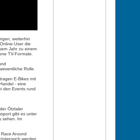
ngen, weiterhin
 Online-User die
iesem Jahr zu einem
gene TV-Formate.
und
esentliche Rolle.
tragen E-Bikes mit
Handel - eine
ei den Events rund
der Ötztaler
port gibt es unter
u sehen. Im
m Race Around
rösterreich werden