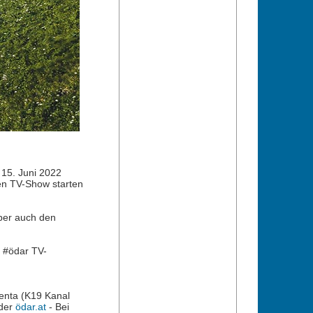
15. Juni 2022
gen TV-Show starten
aber auch den
e #ödar TV-
enta (K19 Kanal
der
ödar.at
- Bei