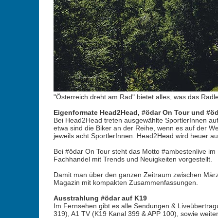
"Österreich dreht am Rad" bietet alles, was das Radl
Eigenformate Head2Head, #ödar On Tour und #öda
Bei Head2Head treten ausgewählte SportlerInnen au
etwa sind die Biker an der Reihe, wenn es auf der W
jeweils acht SportlerInnen. Head2Head wird heuer auc
Bei #ödar On Tour steht das Motto #ambestenlive im 
Fachhandel mit Trends und Neuigkeiten vorgestellt.
Damit man über den ganzen Zeitraum zwischen März un
Magazin mit kompakten Zusammenfassungen.
Ausstrahlung #ödar auf K19
Im Fernsehen gibt es alle Sendungen & Liveübertrag
319), A1 TV (K19 Kanal 399 & APP 100), sowie weiter