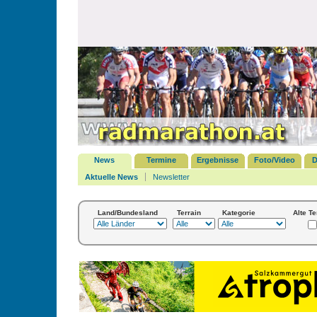
News
Termine
Ergebnisse
Foto/Video
D
Aktuelle News
Newsletter
Land/Bundesland
Terrain
Kategorie
Alte T