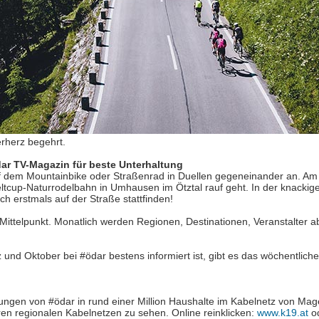
erherz begehrt.
r TV-Magazin für beste Unterhaltung
f dem Mountainbike oder Straßenrad in Duellen gegeneinander an. Am 
eltcup-Naturrodelbahn in Umhausen im Ötztal rauf geht. In der knacki
h erstmals auf der Straße stattfinden!
Mittelpunkt. Monatlich werden Regionen, Destinationen, Veranstalter 
d Oktober bei #ödar bestens informiert ist, gibt es das wöchentlich
ungen von #ödar in rund einer Million Haushalte im Kabelnetz von Mag
en regionalen Kabelnetzen zu sehen. Online reinklicken:
www.k19.at
o