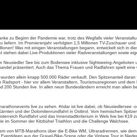
e zu Beginn der Pandemie war, trotz des Wegfalls vieler Veranstaltu
zu liefern. Im Premierenjahr verfolgten 1,5 Millionen TV-Zuschauer und
lionen! Was mit einigen Veranstaltungen begann, entwickelt sich in d
nkt stehen dabei Live-Produktionen vieler Radveranstaltungen sowie ei
m Neusiedler See bis zum Bodensee inklusive Sightseeing-Angeboten 
andel präsentiert. Auch das Thema Frauen und Radfahren spielt eine w
 wurden allein knapp 500.000 Räder verkauft. Den Spitzenanteil daran 
Radsport - hier vor allem Veranstaltern, Tourismusregionen und dem 
d 200 Stunden live. In allen neun Bundesländern erreicht man allein b
arathonevents live zu sehen. #ödar ist live dabei, ob Neusiedlersee -o
rnten und der Dolomitenrundfahrt in Osttirol. Vom heimischen Spitzens
erreich Rundfahrt und das Innenstadtkriterium in Wels live bei K19 z
ie im Sommer der Kitzbühel Triathlon und die Challenge Walchsee.
rdem von MTB-Marathons über die E-Bike WM, Ultraradrennen, wie de
Eventideen aus der Gravel-Bike-Szene oder die Vintage Tour in Niede