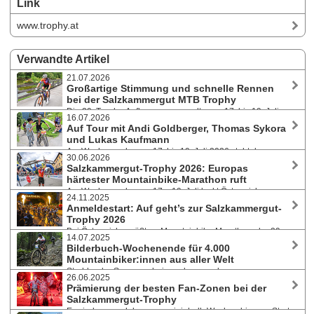
Link
www.trophy.at
Verwandte Artikel
21.07.2026
Großartige Stimmung und schnelle Rennen
bei der Salzkammergut MTB Trophy
Die 29. Trophy-Auflage versammelte von 17. bis 19. Juli
16.07.2026
2026 über 4.200 Teilnehmer:innen aus 42 Nationen zu einem
Auf Tour mit Andi Goldberger, Thomas Sykora
Mountainbike-Fest in und rund um Bad Goisern. Manuel Pliem fuhr auf
und Lukas Kaufmann
der Extremdistanz in Rekordzeit zu seinem zweiten Sieg in Folge.
Am Wochenende vom 17. bis 19. Juli 2026 steht das
30.06.2026
Salzkammergut wieder ganz im Zeichen des Mountainbike-Sports.
Salzkammergut-Trophy 2026: Europas
Parallel zu MTB- und Gravelmarathon bietet die Salzkammergut-Trophy
härtester Mountainbike-Marathon ruft
an allen drei Tagen geführte eMTB-Touren an. Nachnennungen zu
Am Wochenende vom 17. - 19. Juli lockt Österreichs
allen Bewerben noch möglich.
24.11.2025
größtes Mountainbike-Event wieder tausende Teilnehmer:innen nach
Anmeldestart: Auf geht’s zur Salzkammergut-
Bad Goisern. Hochkarätig besetztes Starterfeld auf der Extremdistanz.
Trophy 2026
Strecken auch für Einsteiger und Genussfahrer, tolles
Bei Österreichs größtem Mountainbike-Marathon, der 29.
Rahmenprogramm, Junior Trophy und Schnitzeljagd.
14.07.2025
Salzkammergut-Trophy vom 17. bis 19. Juli 2026, verwandelt sich die
Bilderbuch-Wochenende für 4.000
UNESCO-Welterberegion Hallstatt–Dachstein/Salzkammergut wieder
Mountainbiker:innen aus aller Welt
zur Bike-Hochburg Österreichs.
Strahlender Sonnenschein und angenehme
26.06.2025
Temperaturen, perfekte Streckenbedingungen und sportliche
Prämierung der besten Fan-Zonen bei der
Höchstleistungen prägten von 11. bis 13. Juli 2025 die 28. Auflage der
Salzkammergut-Trophy
Salzkammergut Mountainbike Trophy. Auf der Extremstrecke
Es sind nur noch knapp zweieinhalb Wochen bis zum Start