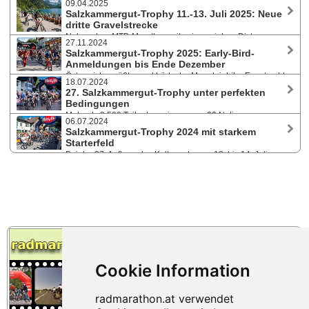
präsentierten sich neue Siegergesichter.
09.04.2025
der 28. Salzkammergut Trophy am 12. Juli 2025. Neben dem MTB-
Salzkammergut-Trophy 11.-13. Juli 2025: Neue
Marathon mit sieben Distanzen zwischen 22 und 204 Kilometern, drei
dritte Gravelstrecke
Gravelkursen, Team- und Sonderwertungen, wartet ein attraktives 3-
Neben dem MTB-Marathon mit seinen sieben Distanzen
Tages-Programm. Personalisierte Startnummern noch bis 28. Juni.
27.11.2024
zwischen 22 und 210 Kilometern und den zwei Gravelkursen mit 22
Salzkammergut-Trophy 2025: Early-Bird-
und 67 km haben die Trophy-Macher heuer eine neue Gravel-Strecke
Anmeldungen bis Ende Dezember
mit 52 Kilometern und 1.300 Höhenmetern vorbereitet. Mehr als 1.000
Österreichs größter und härtester Mountainbike-Event geht
Biker:innen haben sich bereits angemeldet - reduzierte Startgebühren
18.07.2024
vom 11. bis 13. Juli 2025 in seine 28. Auflage. Sportler:innen können
noch bis 15. April.
27. Salzkammergut-Trophy unter perfekten
wieder aus sieben Marathon-Distanzen zwischen 22 und 210 Kilometer
Bedingungen
wählen. Zusätzlich stehen zwei Gravelmarathons und der
Mehr als 3.500 Teilnehmer:innen aus 39 Nationen waren
außergewöhnliche Einradmarathon am Programm.
06.07.2024
von 12. - 14. Juli 2024 bei Mountainbike- und Gravel-Marathon, Junior
Salzkammergut-Trophy 2024 mit starkem
Trophy und Schnitzeljagd am Start. Philip Handl und Bianca Somavilla
Starterfeld
wiederholten ihre Siege auf der Extremdistanz über 209 km und 7.047
Bei der 27. Auflage des Kultevents vom 12. bis 14. Juli
Höhenmeter.
machen 4.000 Teilnehmer:innen aus über 30 Nationen die
Welterberegion „Hallstatt-Dachstein/Salzkammergut“ einmal mehr zum
Hotspot der MTB-Szene. MTB-Marathon mit 7 Strecken, Gravel, Junior-
Trophy, außergewöhnliches Rahmenprogramm.