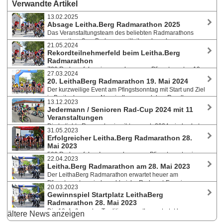
Verwandte Artikel
13.02.2025
Absage Leitha.Berg Radmarathon 2025
Das Veranstaltungsteam des beliebten Radmarathons
muss mit großem Bedauern mitteilen, dass der
21.05.2024
LEITHA.BERG-Radmarathon am 8. Juni 2025 in Breitenbrunn aufgrund
Rekordteilnehmerfeld beim Leitha.Berg
einer vor kurzem diagnostizierten schweren Erkrankung in der Familie
Radmarathon
nicht stattfinden kann.
730 Radrennfahrer:innen nahmen am Pfingstsonntag 19.
27.03.2024
Mai 2024 in Breitenbrunn am Neusiedlersee an der 20.
20. LeithaBerg Radmarathon 19. Mai 2024
Jubiläumsauflage der Rundfahrt über das Leithagebirge teil. Prächtige
Der kurzweilige Event am Pfingstsonntag mit Start und Ziel
Wetterbedingungen und schnelle Rennen.
in Breitenbrunn am Neusiedlersee und dem Rundkurs
13.12.2023
über das Leithagebirge bietet ein buntes Rahmenprogramm sowie ein
Jedermann / Senioren Rad-Cup 2024 mit 11
sehr gutes Preis-Leistungsverhältnis. Auftaktevent zum
Veranstaltungen
Jedermann/Senioren Rad-Cup 2024. Ermäßigtes Nenngeld bis 31.
Die beliebte Rennradserie gibt es auch 2024 wieder, hat
März. Die Gewinner der Startplatzverlosung.
31.05.2023
einen neuen Namen und bietet elf Rennen in sechs Bundesländern.
Erfolgreicher Leitha.Berg Radmarathon 28.
Der Auftakt zum Cup für Radbegeisterte ab 40 findet beim Leithaberg
Mai 2023
Radmarathon am 19. Mai 2024 in Breitenbrunn am Neusiedlersee statt.
500 RadrennfahrerInnen nahmen am Pfingstsonntag in
22.04.2023
Breitenbrunn am Neusiedlersee an der Rundfahrt über das
Leitha.Berg Radmarathon am 28. Mai 2023
Leithagebirge teil. Prächtige Wetterbedingungen, schnelle Rennen und
Der LeithaBerg Radmarathon erwartet heuer am
knappe Sprintentscheidungen prägten den Radmarathon.
Pfingstsonntag wieder zahlreiche Radsport-Fans in
20.03.2023
Breitenbrunn am Neusiedlersee. Zwei Bewerbe - Radchallenge - Slow
Gewinnspiel Startplatz LeithaBerg
Motion Team-Wertung - rennradreisen.cc Master Rad-Cup. Ermäßigtes
Radmarathon 28. Mai 2023
Nenngeld bis 1. Mai. Die Gewinner der Startplatzverlosung.
Die 19. Auflage des Traditionsmarathons startet heuer
ältere News anzeigen
wieder am Pfingstsonntag in Breitenbrunn am Neusiedlersee. Die