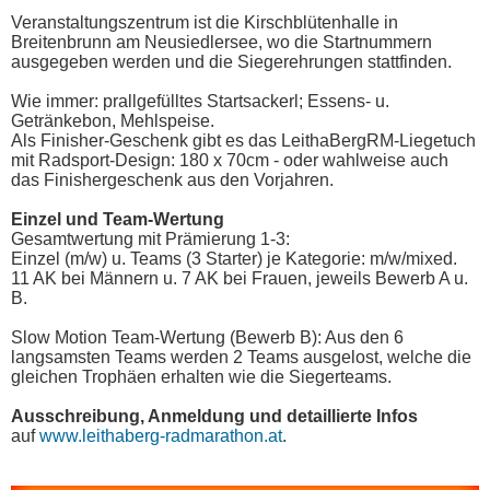
Veranstaltungszentrum ist die Kirschblütenhalle in
Breitenbrunn am Neusiedlersee, wo die Startnummern
ausgegeben werden und die Siegerehrungen stattfinden.
Wie immer: prallgefülltes Startsackerl; Essens- u.
Getränkebon, Mehlspeise.
Als Finisher-Geschenk gibt es das LeithaBergRM-Liegetuch
mit Radsport-Design: 180 x 70cm - oder wahlweise auch
das Finishergeschenk aus den Vorjahren.
Einzel und Team-Wertung
Gesamtwertung mit Prämierung 1-3:
Einzel (m/w) u. Teams (3 Starter) je Kategorie: m/w/mixed.
11 AK bei Männern u. 7 AK bei Frauen, jeweils Bewerb A u.
B.
Slow Motion Team-Wertung (Bewerb B): Aus den 6
langsamsten Teams werden 2 Teams ausgelost, welche die
gleichen Trophäen erhalten wie die Siegerteams.
Ausschreibung, Anmeldung und detaillierte Infos
auf
www.leithaberg-radmarathon.at
.