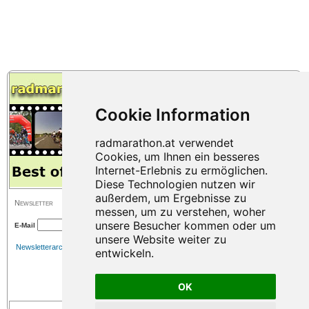
Anmeldung ist bereits geöffnet - Vergünstigte Voranmeldung bis 1. April.
Zwei Bewerbe - Radchallenge - Slow Motion Team-Wertung. Wir
verlosen zwei Startplätze für eine Gratis-Teilnahme!
Newsletter
E-Mail
Newsletterarchiv
OK