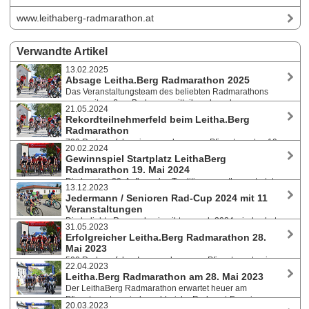
www.leithaberg-radmarathon.at
Verwandte Artikel
13.02.2025
Absage Leitha.Berg Radmarathon 2025
Das Veranstaltungsteam des beliebten Radmarathons
muss mit großem Bedauern mitteilen, dass der
21.05.2024
LEITHA.BERG-Radmarathon am 8. Juni 2025 in Breitenbrunn aufgrund
Rekordteilnehmerfeld beim Leitha.Berg
einer vor kurzem diagnostizierten schweren Erkrankung in der Familie
Radmarathon
nicht stattfinden kann.
730 Radrennfahrer:innen nahmen am Pfingstsonntag 19.
20.02.2024
Mai 2024 in Breitenbrunn am Neusiedlersee an der 20.
Gewinnspiel Startplatz LeithaBerg
Jubiläumsauflage der Rundfahrt über das Leithagebirge teil. Prächtige
Radmarathon 19. Mai 2024
Wetterbedingungen und schnelle Rennen.
Die heurige 20. Auflage des Traditionsmarathons startet
13.12.2023
wieder am Pfingstsonntag in Breitenbrunn am Neusiedlersee. Zwei
Jedermann / Senioren Rad-Cup 2024 mit 11
Bewerbe - Radchallenge - Einzel und Team-Wertung. Wir verlosen zwei
Veranstaltungen
Startplätze für eine Gratis-Teilnahme!
Die beliebte Rennradserie gibt es auch 2024 wieder, hat
31.05.2023
einen neuen Namen und bietet elf Rennen in sechs Bundesländern.
Erfolgreicher Leitha.Berg Radmarathon 28.
Der Auftakt zum Cup für Radbegeisterte ab 40 findet beim Leithaberg
Mai 2023
Radmarathon am 19. Mai 2024 in Breitenbrunn am Neusiedlersee statt.
500 RadrennfahrerInnen nahmen am Pfingstsonntag in
22.04.2023
Breitenbrunn am Neusiedlersee an der Rundfahrt über das
Leitha.Berg Radmarathon am 28. Mai 2023
Leithagebirge teil. Prächtige Wetterbedingungen, schnelle Rennen und
Der LeithaBerg Radmarathon erwartet heuer am
knappe Sprintentscheidungen prägten den Radmarathon.
Pfingstsonntag wieder zahlreiche Radsport-Fans in
20.03.2023