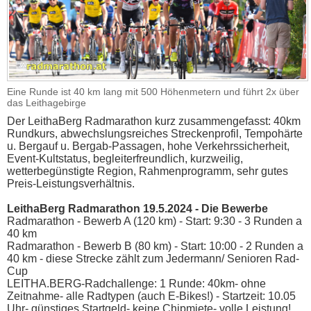
Eine Runde ist 40 km lang mit 500 Höhenmetern und führt 2x über
das Leithagebirge
Der LeithaBerg Radmarathon kurz zusammengefasst: 40km
Rundkurs, abwechslungsreiches Streckenprofil, Tempohärte
u. Bergauf u. Bergab-Passagen, hohe Verkehrssicherheit,
Event-Kultstatus, begleiterfreundlich, kurzweilig,
wetterbegünstigte Region, Rahmenprogramm, sehr gutes
Preis-Leistungsverhältnis.
LeithaBerg Radmarathon 19.5.2024 - Die Bewerbe
Radmarathon - Bewerb A (120 km) - Start: 9:30 - 3 Runden a
40 km
Radmarathon - Bewerb B (80 km) - Start: 10:00 - 2 Runden a
40 km - diese Strecke zählt zum Jedermann/ Senioren Rad-
Cup
LEITHA.BERG-Radchallenge: 1 Runde: 40km- ohne
Zeitnahme- alle Radtypen (auch E-Bikes!) - Startzeit: 10.05
Uhr- günstiges Startgeld- keine Chipmiete- volle Leistung!