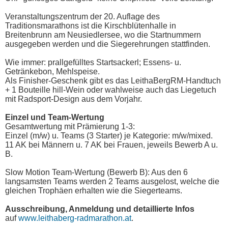
Veranstaltungszentrum der 20. Auflage des
Traditionsmarathons ist die Kirschblütenhalle in
Breitenbrunn am Neusiedlersee, wo die Startnummern
ausgegeben werden und die Siegerehrungen stattfinden.
Wie immer: prallgefülltes Startsackerl; Essens- u.
Getränkebon, Mehlspeise.
Als Finisher-Geschenk gibt es das LeithaBergRM-Handtuch
+ 1 Bouteille hill-Wein oder wahlweise auch das Liegetuch
mit Radsport-Design aus dem Vorjahr.
Einzel und Team-Wertung
Gesamtwertung mit Prämierung 1-3:
Einzel (m/w) u. Teams (3 Starter) je Kategorie: m/w/mixed.
11 AK bei Männern u. 7 AK bei Frauen, jeweils Bewerb A u.
B.
Slow Motion Team-Wertung (Bewerb B): Aus den 6
langsamsten Teams werden 2 Teams ausgelost, welche die
gleichen Trophäen erhalten wie die Siegerteams.
Ausschreibung, Anmeldung und detaillierte Infos
auf
www.leithaberg-radmarathon.at
.