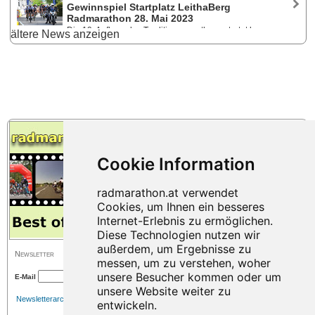
Breitenbrunn am Neusiedlersee. Zwei Bewerbe - Radchallenge - Slow
Gewinnspiel Startplatz LeithaBerg
Motion Team-Wertung - rennradreisen.cc Master Rad-Cup. Ermäßigtes
Radmarathon 28. Mai 2023
Nenngeld bis 1. Mai. Die Gewinner der Startplatzverlosung.
Die 19. Auflage des Traditionsmarathons startet heuer
ältere News anzeigen
wieder am Pfingstsonntag in Breitenbrunn am Neusiedlersee. Die
Anmeldung ist bereits geöffnet - Vergünstigte Voranmeldung bis 1. April.
Zwei Bewerbe - Radchallenge - Slow Motion Team-Wertung. Wir
verlosen zwei Startplätze für eine Gratis-Teilnahme!
Newsletter
E-Mail
Newsletterarchiv