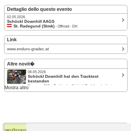
Dettaglio dello questo evento
02.05.2026
Schöckl Downhill AAGS
St. Radegund (Stmk)
- Offroad - DH
Link
www.enduro-gradec.at
Altre novit�
06.05.2026
Schöckl Downhill hat den Tracktest
bestanden
Der neue 300er Trail in der Schöckl Trail Area hat beim
Mostra altro
Auftakt zu den auner Austrian Gravity Series 2026 den Test unter
Rennbedingungen bravourös bestanden. 134 Teilnehmer:innen aus 8
Nationen nahmen am 2. Mai die Strecke unter ihre Stollenreifen.
Nächster aAGS-Stopp am Weissensee.