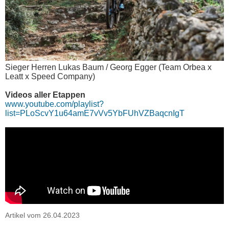
Sieger Herren Lukas Baum / Georg Egger (Team Orbea x
Leatt x Speed Company)
Videos aller Etappen
www.youtube.com/playlist?
list=PLoScvY1u64amE7vVv5YbFUhVZBaqcnIgT
Artikel vom 26.04.2023