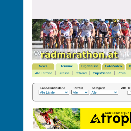
News
Termine
Ergebnisse
Foto/Video
D
Alle Termine
Strasse
Offroad
Cups/Serien
Profis
Land/Bundesland
Terrain
Kategorie
Alte T