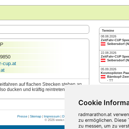
Termine
08.08.2026
ZeitFahr-CUP Spee
UP
Seibersdorf (
22.08.2026
09850
ZeitFahr-CUP Spee
Seibersdorf (
r-cup.at
.at
05.09.2026
Kosmopiloten Paar
Bärnkopf-Zwet
- TT
Zeitfahren auf flachen Strecken stehen an.
so ducken und kräftig reintreten.
Presse
|
Sitemap
|
Impressum
|
Datenschutz
|
Cookie Einstellungen
© 2026 www.radmarathon.at