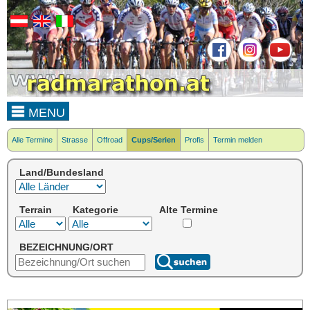
MENU
Alle Termine
Strasse
Offroad
Cups/Serien
Profis
Termin melden
Land/Bundesland
Terrain
Kategorie
Alte Termine
BEZEICHNUNG/ORT