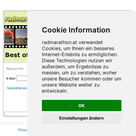
Newsletter
E-Mail
Newsletterarchiv
OK
Einstellungen ändern
Presse
|
Sitemap
|
Impressum
|
Datenschutz
|
Cookie Einstellungen
© 2026 www.radmarathon.at