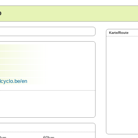
o
Karte/Route
cyclo.be/en
0km
60km