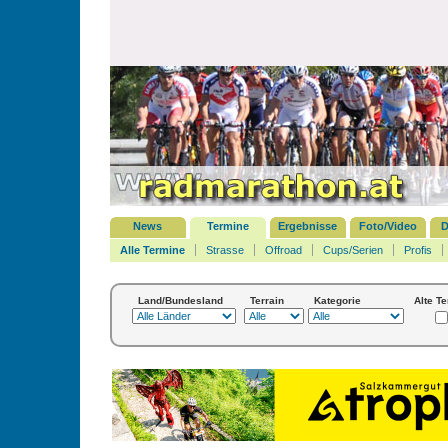
News
Termine
Ergebnisse
Foto/Video
D
Alle Termine
Strasse
Offroad
Cups/Serien
Profis
Land/Bundesland
Terrain
Kategorie
Alte T