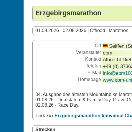
Erzgebirgsmarathon
01.08.2026 - 02.08.2026 | Offroad | Marathon
Ort
Seiffen (S
Veranstalter
ebm
Kontakt
Albrecht Die
Telefon
+49 (0) 3736
E-Mail
info@ebm100
Homepage
www.ebm-uni
34. Ausgabe des ältesten Mountainbike Marat
01.08.26 - Dualslalom & Family Day, GravelC
02.08.26 - Race Day.
Link zur
Erzgebirgsmarathon Individual Ch
Strecken