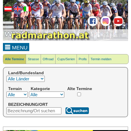
MENU
Alle Termine
Strasse
Offroad
Cups/Serien
Profis
Termin melden
Land/Bundesland
Terrain
Kategorie
Alte Termine
BEZEICHNUNG/ORT